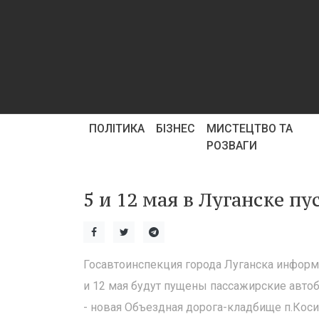
ПОЛІТИКА
БІЗНЕС
МИСТЕЦТВО ТА
РОЗВАГИ
5 и 12 мая в Луганске п
Госавтоинспекция города Луганска информи
и 12 мая будут пущены пассажирские автоб
- новая Объездная дорога-кладбище п.Коси