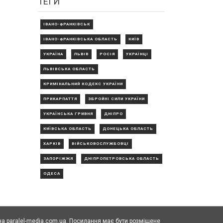
ТЕГИ
ІВАНО-ФРАНКІВСЬК
ІВАНО-ФРАНКІВСЬКА ОБЛАСТЬ
КИЇВ
УКРАЇНА
ЛЬВІВ
РОСІЯ
УКРАЇНЦІ
ЛЬВІВСЬКА ОБЛАСТЬ
КРИМІНАЛЬНИЙ КОДЕКС УКРАЇНИ
ПРИКАРПАТТЯ
ЗБРОЙНІ СИЛИ УКРАЇНИ
УКРАЇНСЬКА ГРИВНЯ
ДНІПРО
КИЇВСЬКА ОБЛАСТЬ
ДОНЕЦЬКА ОБЛАСТЬ
ХАРКІВ
ВІЙСЬКОВОСЛУЖБОВЦІ
ЗАПОРІЖЖЯ
ДНІПРОПЕТРОВСЬКА ОБЛАСТЬ
ОДЕСА
а paralel-media.com.ua. Посилання має бути розміщене