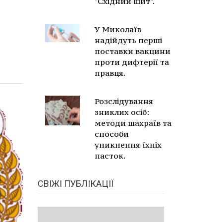
"Східний щит".
У Миколаїв
надійдуть перші
поставки вакцини
проти дифтерії та
правця.
Розслідування
зниклих осіб:
методи шахраїв та
способи
уникнення їхніх
пасток.
СВІЖІ ПУБЛІКАЦІЇ