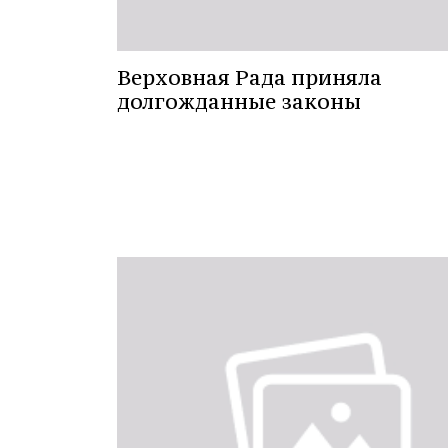
Верховная Рада приняла
долгожданные законы