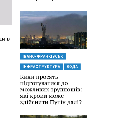
ли в
ІВАНО-ФРАНКІВСЬК
ІНФРАСТРУКТУРА
ВОДА
Киян просять
підготуватися до
можливих труднощів:
які кроки може
здійснити Путін далі?