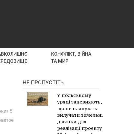
АВКОЛИШНЄ
КОНФЛІКТ, ВІЙНА
ЕРЕДОВИЩЕ
ТА МИР
НЕ ПРОПУСТІТЬ
У польському
уряді запевняють,
що не планують
рки» 5
вилучати земельні
еватое
ділянки для
реалізації проекту