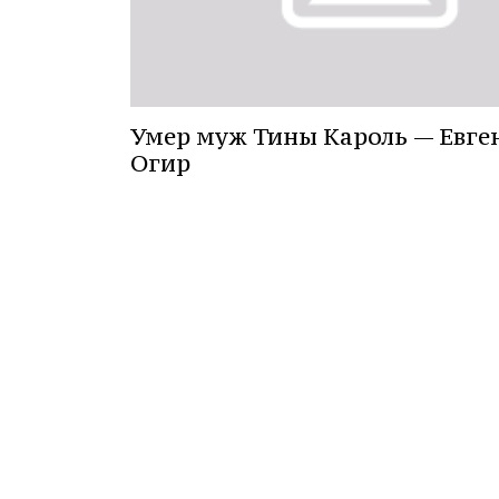
Умер муж Тины Кароль — Евге
Огир