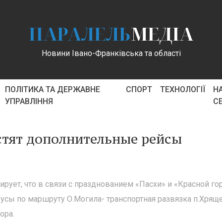
ПАРАЛЕЛЬ
МЕДІА
Новини Івано-Франківська та області
ПОЛІТИКА ТА ДЕРЖАВНЕ
СПОРТ
ТЕХНОЛОГІЇ
Н
УПРАВЛІННЯ
С
устят дополнительные рейсы
рует, что в связи с празднованием «Пасхи» и «Красной го
усы по маршруту О.Могила- транспортная развязка п.Хрящ
ора.