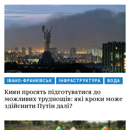
ІВАНО-ФРАНКІВСЬК
ІНФРАСТРУКТУРА
ВОДА
Киян просять підготуватися до
можливих труднощів: які кроки може
здійснити Путін далі?