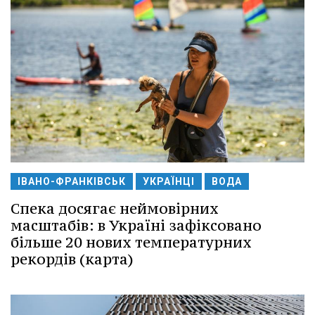
ІВАНО-ФРАНКІВСЬК
УКРАЇНЦІ
ВОДА
Спека досягає неймовірних
масштабів: в Україні зафіксовано
більше 20 нових температурних
рекордів (карта)