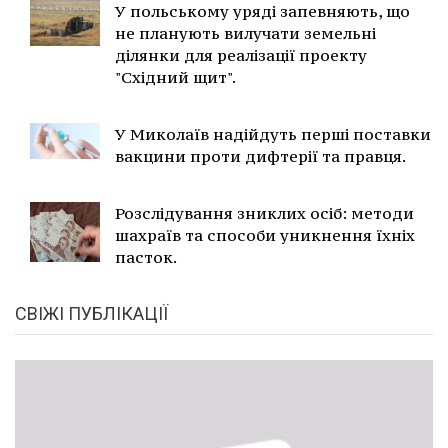
У польському уряді запевняють, що
не планують вилучати земельні
ділянки для реалізації проекту
"Східний щит".
У Миколаїв надійдуть перші поставки
вакцини проти дифтерії та правця.
Розслідування зниклих осіб: методи
шахраїв та способи уникнення їхніх
пасток.
СВІЖІ ПУБЛІКАЦІЇ