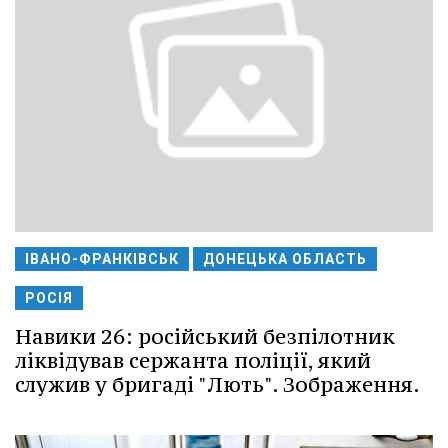
ІВАНО-ФРАНКІВСЬК
ДОНЕЦЬКА ОБЛАСТЬ
РОСІЯ
Навики 26: російський безпілотник
ліквідував сержанта поліції, який
служив у бригаді "Лють". Зображення.