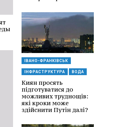
ят
беды
ІВАНО-ФРАНКІВСЬК
ІНФРАСТРУКТУРА
ВОДА
Киян просять
підготуватися до
можливих труднощів:
які кроки може
здійснити Путін далі?