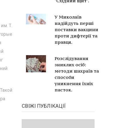
"Східний щит".
У Миколаїв
надійдуть перші
им. Т.
поставки вакцини
оторые
проти дифтерії та
правця.
я
ый
Розслідування
лг
зниклих осіб:
дний
методи шахраїв та
способи
уникнення їхніх
пасток.
 Такой
ира
СВІЖІ ПУБЛІКАЦІЇ