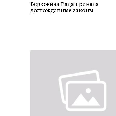
Верховная Рада приняла
долгожданные законы