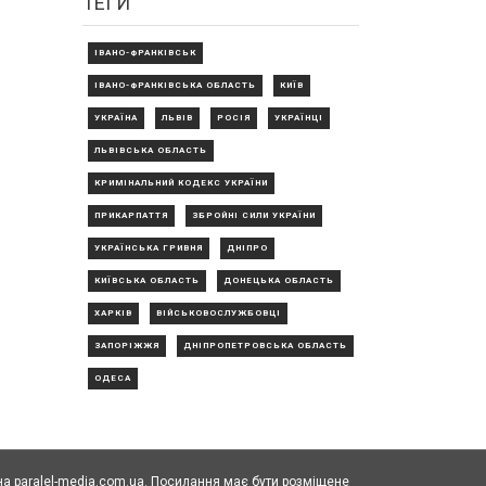
ТЕГИ
ІВАНО-ФРАНКІВСЬК
ІВАНО-ФРАНКІВСЬКА ОБЛАСТЬ
КИЇВ
УКРАЇНА
ЛЬВІВ
РОСІЯ
УКРАЇНЦІ
ЛЬВІВСЬКА ОБЛАСТЬ
КРИМІНАЛЬНИЙ КОДЕКС УКРАЇНИ
ПРИКАРПАТТЯ
ЗБРОЙНІ СИЛИ УКРАЇНИ
УКРАЇНСЬКА ГРИВНЯ
ДНІПРО
КИЇВСЬКА ОБЛАСТЬ
ДОНЕЦЬКА ОБЛАСТЬ
ХАРКІВ
ВІЙСЬКОВОСЛУЖБОВЦІ
ЗАПОРІЖЖЯ
ДНІПРОПЕТРОВСЬКА ОБЛАСТЬ
ОДЕСА
а paralel-media.com.ua. Посилання має бути розміщене