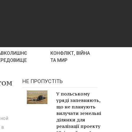
АВКОЛИШНЄ
КОНФЛІКТ, ВІЙНА
ЕРЕДОВИЩЕ
ТА МИР
том
НЕ ПРОПУСТІТЬ
У польському
уряді запевняють,
що не планують
вилучати земельні
нной
ділянки для
реалізації проекту
 в