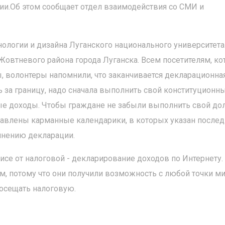
и.Об этом сообщает отдел взаимодействия со СМИ и
ологии и дизайна Луганского национального университета 
овтневого района города Луганска. Всем посетителям, к
, волонтеры напомнили, что заканчивается декларационна
ь за границу, надо сначала выполнить свой конституционн
ые доходы. Чтобы граждане не забыли выполнить свой ​​до
авлены карманные календарики, в которых указан после
олнению декларации.
исе от налоговой - декларирование доходов по Интернету.
м, потому что они получили возможность с любой точки м
посещать налоговую.