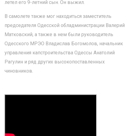
летел его 9-летний сын. Он выжил.
В самолете также мог находиться заместитель
председателя Одесской обладминистрации Валерий
Матковский, а также в нем были руководитель
Одесского МРЭО Владислав Богомолов, начальник
управления капстроительства Одессы Анатолий
Рагулин и ряд других высокопоставленных
чиновников.