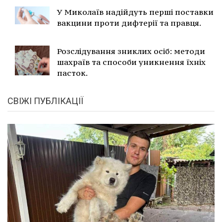
У Миколаїв надійдуть перші поставки
вакцини проти дифтерії та правця.
Розслідування зниклих осіб: методи
шахраїв та способи уникнення їхніх
пасток.
СВІЖІ ПУБЛІКАЦІЇ