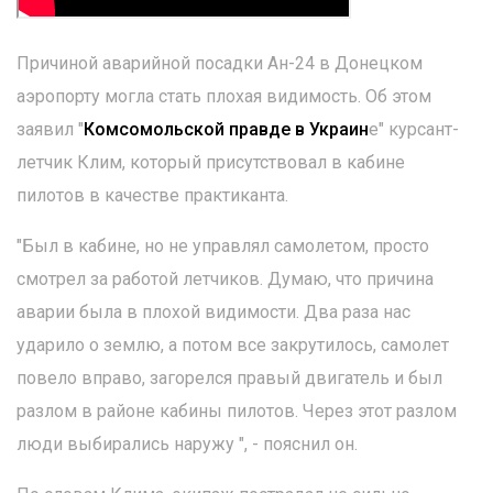
Причиной аварийной посадки Ан-24 в Донецком
аэропорту могла стать плохая видимость. Об этом
заявил "
Комсомольской правде в Украин
е" курсант-
летчик Клим, который присутствовал в кабине
пилотов в качестве практиканта.
"Был в кабине, но не управлял самолетом, просто
смотрел за работой летчиков. Думаю, что причина
аварии была в плохой видимости. Два раза нас
ударило о землю, а потом все закрутилось, самолет
повело вправо, загорелся правый двигатель и был
разлом в районе кабины пилотов. Через этот разлом
люди выбирались наружу ", - пояснил он.