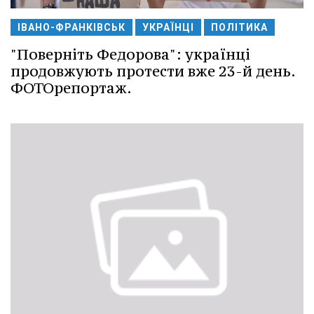
ІВАНО-ФРАНКІВСЬК
УКРАЇНЦІ
ПОЛІТИКА
"Поверніть Федорова": українці
продовжують протести вже 23-й день.
ФОТОрепортаж.