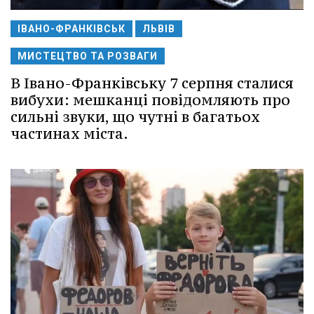
ІВАНО-ФРАНКІВСЬК
ЛЬВІВ
МИСТЕЦТВО ТА РОЗВАГИ
В Івано-Франківську 7 серпня сталися
вибухи: мешканці повідомляють про
сильні звуки, що чутні в багатьох
частинах міста.