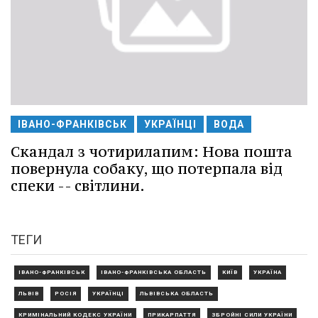
ІВАНО-ФРАНКІВСЬК
УКРАЇНЦІ
ВОДА
Скандал з чотирилапим: Нова пошта
повернула собаку, що потерпала від
спеки -- світлини.
ТЕГИ
ІВАНО-ФРАНКІВСЬК
ІВАНО-ФРАНКІВСЬКА ОБЛАСТЬ
КИЇВ
УКРАЇНА
ЛЬВІВ
РОСІЯ
УКРАЇНЦІ
ЛЬВІВСЬКА ОБЛАСТЬ
КРИМІНАЛЬНИЙ КОДЕКС УКРАЇНИ
ПРИКАРПАТТЯ
ЗБРОЙНІ СИЛИ УКРАЇНИ