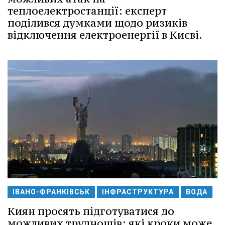
теплоелектростанції: експерт
поділився думками щодо ризиків
відключення електроенергії в Києві.
ІВАНО-ФРАНКІВСЬК
ІНФРАСТРУКТУРА
ВОДА
Киян просять підготуватися до
можливих труднощів: які кроки може