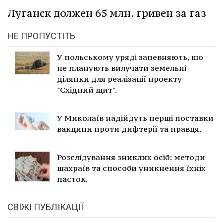
Луганск должен 65 млн. гривен за газ
НЕ ПРОПУСТІТЬ
У польському уряді запевняють, що
не планують вилучати земельні
ділянки для реалізації проекту
"Східний щит".
У Миколаїв надійдуть перші поставки
вакцини проти дифтерії та правця.
Розслідування зниклих осіб: методи
шахраїв та способи уникнення їхніх
пасток.
СВІЖІ ПУБЛІКАЦІЇ