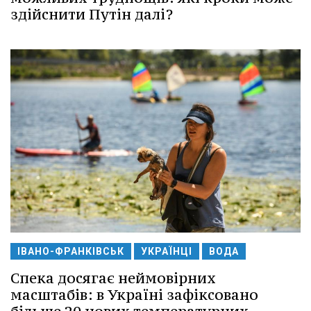
здійснити Путін далі?
ІВАНО-ФРАНКІВСЬК
УКРАЇНЦІ
ВОДА
Спека досягає неймовірних
масштабів: в Україні зафіксовано