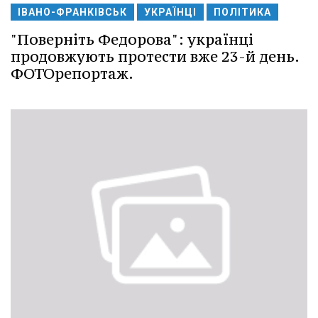
ІВАНО-ФРАНКІВСЬК
УКРАЇНЦІ
ПОЛІТИКА
"Поверніть Федорова": українці
продовжують протести вже 23-й день.
ФОТОрепортаж.