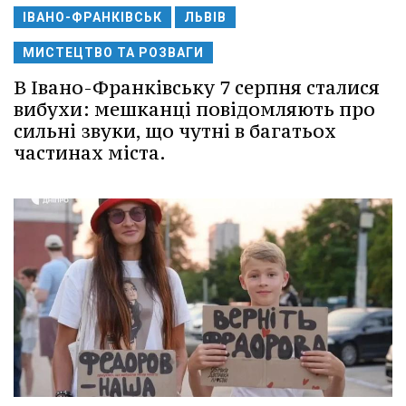
ІВАНО-ФРАНКІВСЬК
ЛЬВІВ
МИСТЕЦТВО ТА РОЗВАГИ
В Івано-Франківську 7 серпня сталися
вибухи: мешканці повідомляють про
сильні звуки, що чутні в багатьох
частинах міста.