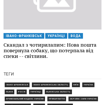
ІВАНО-ФРАНКІВСЬК
УКРАЇНЦІ
ВОДА
Скандал з чотирилапим: Нова пошта
повернула собаку, що потерпала від
спеки -- світлини.
ТЕГИ
ІВАНО-ФРАНКІВСЬК
ІВАНО-ФРАНКІВСЬКА ОБЛАСТЬ
КИЇВ
УКРАЇНА
ЛЬВІВ
РОСІЯ
УКРАЇНЦІ
ЛЬВІВСЬКА ОБЛАСТЬ
КРИМІНАЛЬНИЙ КОДЕКС УКРАЇНИ
ПРИКАРПАТТЯ
ЗБРОЙНІ СИЛИ УКРАЇНИ