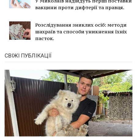
У Миколаїв надійдуть перші поставки
вакцини проти дифтерії та правця.
Розслідування зниклих осіб: методи
шахраїв та способи уникнення їхніх
пасток.
СВІЖІ ПУБЛІКАЦІЇ