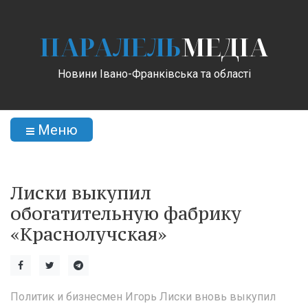
ПАРАЛЕЛЬ
МЕДІА
Новини Івано-Франківська та області
Меню
Лиски выкупил
обогатительную фабрику
«Краснолучская»
Политик и бизнесмен Игорь Лиски вновь выкупил