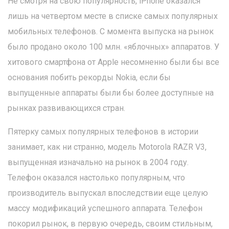
Не смотря на свою популярность, iPhone оказался
лишь на четвертом месте в списке самых популярных
мобильных телефонов. С момента выпуска на рынок
было продано около 100 млн. «яблочных» аппаратов. У
хитового смартфона от Apple несомненно были бы все
основания побить рекорды Nokia, если бы
выпущенные аппараты были бы более доступные на
рынках развивающихся стран.
Пятерку самых популярных телефонов в истории
занимает, как ни странно, модель Motorola RAZR V3,
выпущенная изначально на рынок в 2004 году.
Телефон оказался настолько популярным, что
производитель выпускал впоследствии еще целую
массу модификаций успешного аппарата. Телефон
покорил рынок, в первую очередь, своим стильным,