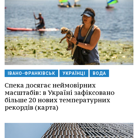
ІВАНО-ФРАНКІВСЬК
УКРАЇНЦІ
ВОДА
Спека досягає неймовірних
масштабів: в Україні зафіксовано
більше 20 нових температурних
рекордів (карта)