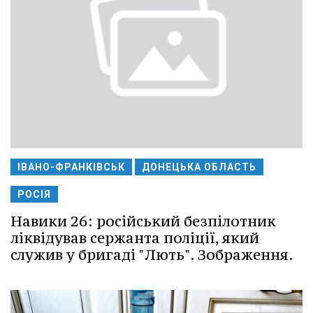
ІВАНО-ФРАНКІВСЬК
ДОНЕЦЬКА ОБЛАСТЬ
РОСІЯ
Навики 26: російський безпілотник
ліквідував сержанта поліції, який
служив у бригаді "Лють". Зображення.