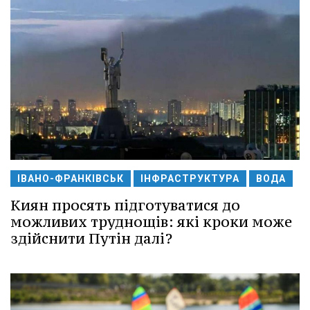
ІВАНО-ФРАНКІВСЬК
ІНФРАСТРУКТУРА
ВОДА
Киян просять підготуватися до
можливих труднощів: які кроки може
здійснити Путін далі?