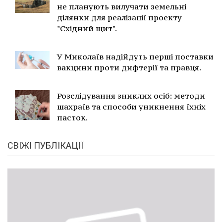
не планують вилучати земельні
ділянки для реалізації проекту
"Східний щит".
У Миколаїв надійдуть перші поставки
вакцини проти дифтерії та правця.
Розслідування зниклих осіб: методи
шахраїв та способи уникнення їхніх
пасток.
СВІЖІ ПУБЛІКАЦІЇ