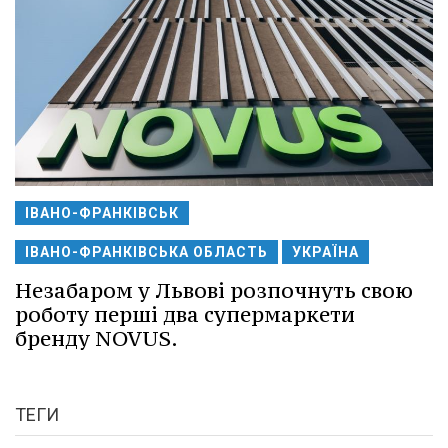
ІВАНО-ФРАНКІВСЬК
ІВАНО-ФРАНКІВСЬКА ОБЛАСТЬ
УКРАЇНА
Незабаром у Львові розпочнуть свою
роботу перші два супермаркети
бренду NOVUS.
ТЕГИ