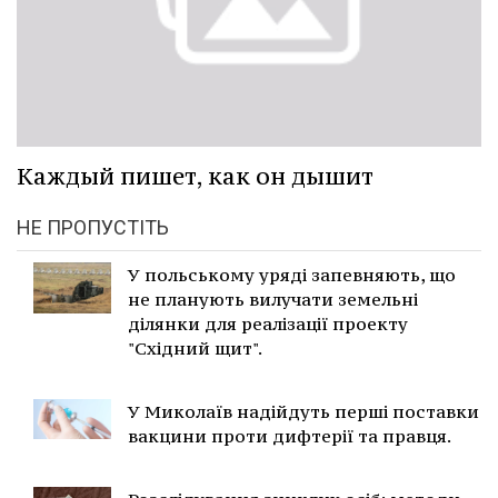
Каждый пишет, как он дышит
НЕ ПРОПУСТІТЬ
У польському уряді запевняють, що
не планують вилучати земельні
ділянки для реалізації проекту
"Східний щит".
У Миколаїв надійдуть перші поставки
вакцини проти дифтерії та правця.