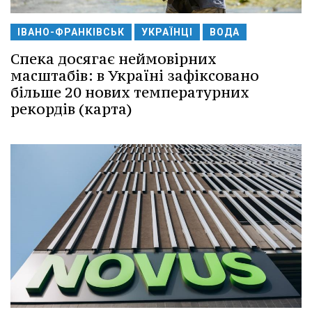
ІВАНО-ФРАНКІВСЬК
УКРАЇНЦІ
ВОДА
Спека досягає неймовірних
масштабів: в Україні зафіксовано
більше 20 нових температурних
рекордів (карта)