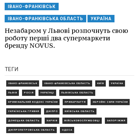
ІВАНО-ФРАНКІВСЬК
ІВАНО-ФРАНКІВСЬКА ОБЛАСТЬ
УКРАЇНА
Незабаром у Львові розпочнуть свою
роботу перші два супермаркети
бренду NOVUS.
ТЕГИ
ІВАНО-ФРАНКІВСЬК
ІВАНО-ФРАНКІВСЬКА ОБЛАСТЬ
КИЇВ
УКРАЇНА
ЛЬВІВ
РОСІЯ
УКРАЇНЦІ
ЛЬВІВСЬКА ОБЛАСТЬ
КРИМІНАЛЬНИЙ КОДЕКС УКРАЇНИ
ПРИКАРПАТТЯ
ЗБРОЙНІ СИЛИ УКРАЇНИ
УКРАЇНСЬКА ГРИВНЯ
ДНІПРО
КИЇВСЬКА ОБЛАСТЬ
ДОНЕЦЬКА ОБЛАСТЬ
ХАРКІВ
ВІЙСЬКОВОСЛУЖБОВЦІ
ЗАПОРІЖЖЯ
ДНІПРОПЕТРОВСЬКА ОБЛАСТЬ
ОДЕСА