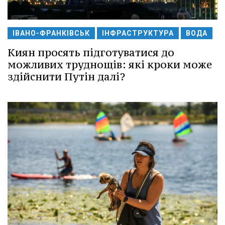
ІВАНО-ФРАНКІВСЬК
ІНФРАСТРУКТУРА
ВОДА
Киян просять підготуватися до
можливих труднощів: які кроки може
здійснити Путін далі?