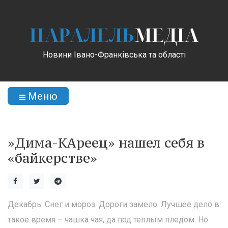
ПАРАЛЕЛЬ
МЕДІА
Новини Івано-Франківська та області
Меню
»Дима-КАреец» нашел себя в
«байкерстве»
Декабрь. Снег и мороз. Дороги замело. Лучшее дело в
такое время – чашка чая, да под теплым пледом. Но