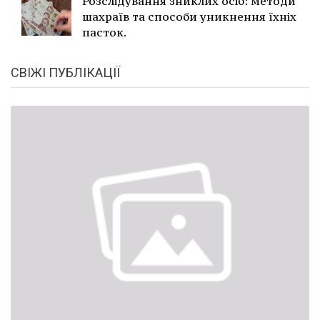
Розслідування зниклих осіб: методи
шахраїв та способи уникнення їхніх
пасток.
СВІЖІ ПУБЛІКАЦІЇ