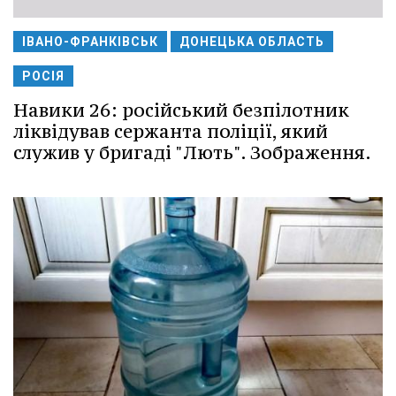
ІВАНО-ФРАНКІВСЬК
ДОНЕЦЬКА ОБЛАСТЬ
РОСІЯ
Навики 26: російський безпілотник
ліквідував сержанта поліції, який
служив у бригаді "Лють". Зображення.