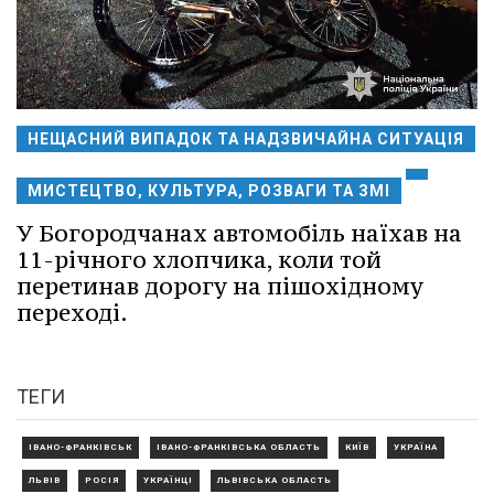
НЕЩАСНИЙ ВИПАДОК ТА НАДЗВИЧАЙНА СИТУАЦІЯ
МИСТЕЦТВО, КУЛЬТУРА, РОЗВАГИ ТА ЗМІ
У Богородчанах автомобіль наїхав на
11-річного хлопчика, коли той
перетинав дорогу на пішохідному
переході.
ТЕГИ
ІВАНО-ФРАНКІВСЬК
ІВАНО-ФРАНКІВСЬКА ОБЛАСТЬ
КИЇВ
УКРАЇНА
ЛЬВІВ
РОСІЯ
УКРАЇНЦІ
ЛЬВІВСЬКА ОБЛАСТЬ