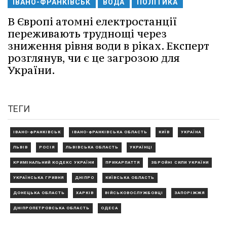
ІВАНО-ФРАНКІВСЬК
ВОДА
ПОЛІТИКА
В Європі атомні електростанції
переживають труднощі через
зниження рівня води в ріках. Експерт
розглянув, чи є це загрозою для
України.
ТЕГИ
ІВАНО-ФРАНКІВСЬК
ІВАНО-ФРАНКІВСЬКА ОБЛАСТЬ
КИЇВ
УКРАЇНА
ЛЬВІВ
РОСІЯ
ЛЬВІВСЬКА ОБЛАСТЬ
УКРАЇНЦІ
КРИМІНАЛЬНИЙ КОДЕКС УКРАЇНИ
ПРИКАРПАТТЯ
ЗБРОЙНІ СИЛИ УКРАЇНИ
УКРАЇНСЬКА ГРИВНЯ
ДНІПРО
КИЇВСЬКА ОБЛАСТЬ
ДОНЕЦЬКА ОБЛАСТЬ
ХАРКІВ
ВІЙСЬКОВОСЛУЖБОВЦІ
ЗАПОРІЖЖЯ
ДНІПРОПЕТРОВСЬКА ОБЛАСТЬ
ОДЕСА