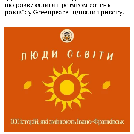
що розвивалися протягом сотень
років": у Greenpeace підняли тривогу.