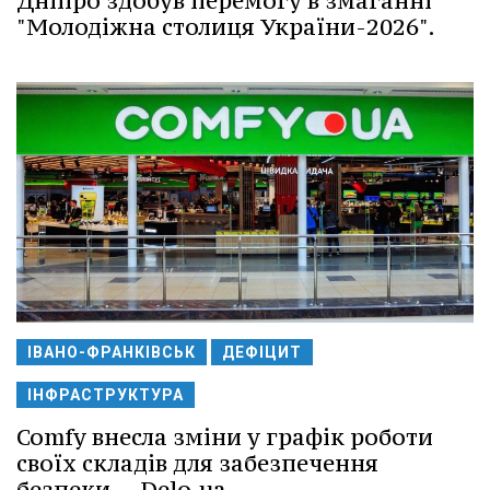
Дніпро здобув перемогу в змаганні
"Молодіжна столиця України-2026".
ІВАНО-ФРАНКІВСЬК
ДЕФІЦИТ
ІНФРАСТРУКТУРА
Comfy внесла зміни у графік роботи
своїх складів для забезпечення
безпеки -- Delo.ua