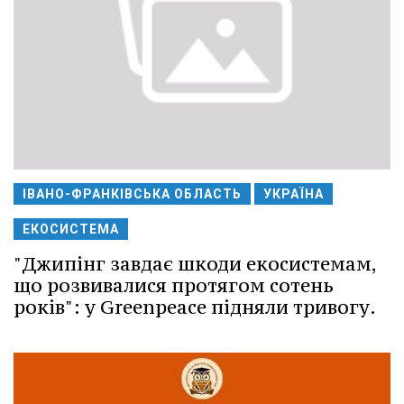
ІВАНО-ФРАНКІВСЬКА ОБЛАСТЬ
УКРАЇНА
ЕКОСИСТЕМА
"Джипінг завдає шкоди екосистемам,
що розвивалися протягом сотень
років": у Greenpeace підняли тривогу.