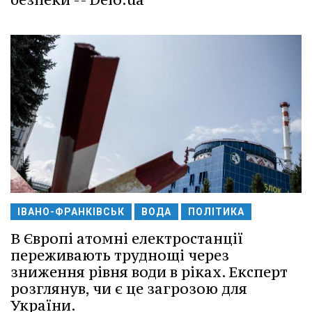
ІВАНО-ФРАНКІВСЬК
ВОДА
ПОЛІТИКА
В Європі атомні електростанції
переживають труднощі через
зниження рівня води в ріках. Експерт
розглянув, чи є це загрозою для
України.