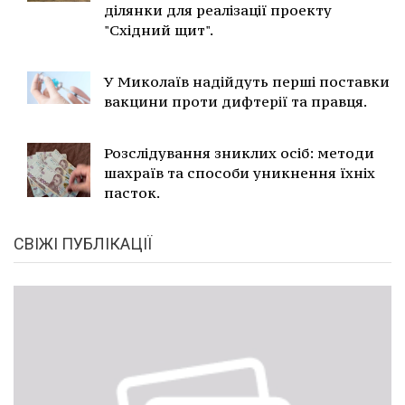
ділянки для реалізації проекту
"Східний щит".
У Миколаїв надійдуть перші поставки
вакцини проти дифтерії та правця.
Розслідування зниклих осіб: методи
шахраїв та способи уникнення їхніх
пасток.
СВІЖІ ПУБЛІКАЦІЇ