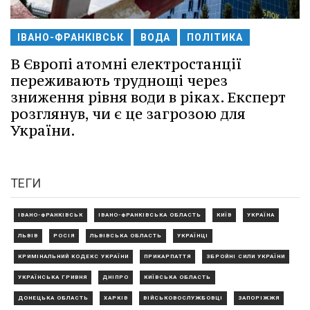
ІВАНО-ФРАНКІВСЬК
ВОДА
ПОЛІТИКА
В Європі атомні електростанції
переживають труднощі через
зниження рівня води в ріках. Експерт
розглянув, чи є це загрозою для
України.
ТЕГИ
ІВАНО-ФРАНКІВСЬК
ІВАНО-ФРАНКІВСЬКА ОБЛАСТЬ
КИЇВ
УКРАЇНА
ЛЬВІВ
РОСІЯ
ЛЬВІВСЬКА ОБЛАСТЬ
УКРАЇНЦІ
КРИМІНАЛЬНИЙ КОДЕКС УКРАЇНИ
ПРИКАРПАТТЯ
ЗБРОЙНІ СИЛИ УКРАЇНИ
УКРАЇНСЬКА ГРИВНЯ
ДНІПРО
КИЇВСЬКА ОБЛАСТЬ
ДОНЕЦЬКА ОБЛАСТЬ
ХАРКІВ
ВІЙСЬКОВОСЛУЖБОВЦІ
ЗАПОРІЖЖЯ