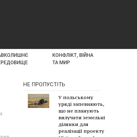
АВКОЛИШНЄ
КОНФЛІКТ, ВІЙНА
ЕРЕДОВИЩЕ
ТА МИР
НЕ ПРОПУСТІТЬ
У польському
уряді запевняють,
що не планують
х
вилучати земельні
ділянки для
реалізації проекту
явил