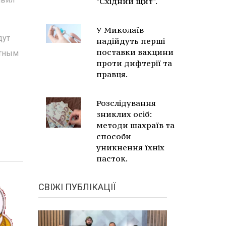
"Східний щит".
У Миколаїв
дут
надійдуть перші
поставки вакцини
атным
проти дифтерії та
правця.
Розслідування
зниклих осіб:
методи шахраїв та
способи
уникнення їхніх
пасток.
СВІЖІ ПУБЛІКАЦІЇ