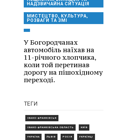
НАДЗВИЧАЙНА СИТУАЦІЯ
МИСТЕЦТВО, КУЛЬТУРА,
РОЗВАГИ ТА ЗМІ
У Богородчанах
автомобіль наїхав на
11-річного хлопчика,
коли той перетинав
дорогу на пішохідному
переході.
ТЕГИ
ІВАНО-ФРАНКІВСЬК
ІВАНО-ФРАНКІВСЬКА ОБЛАСТЬ
КИЇВ
УКРАЇНА
ЛЬВІВ
РОСІЯ
УКРАЇНЦІ