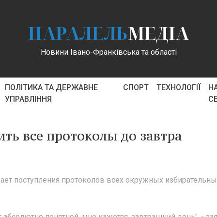
ПАРАЛЕЛЬ
МЕДІА
Новини Івано-Франківська та області
ПОЛІТИКА ТА ДЕРЖАВНЕ
СПОРТ
ТЕХНОЛОГІЇ
Н
УПРАВЛІННЯ
С
ть все протоколы до завтра
ает поступления протоколов всех окружных избирательны
 абсолютно понятной, мне кажется, завтрашний день", - за