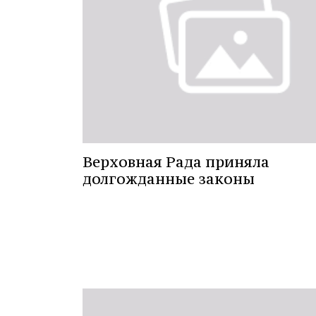
Верховная Рада приняла
долгожданные законы