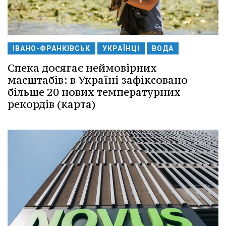
ІВАНО-ФРАНКІВСЬК
УКРАЇНЦІ
ВОДА
Спека досягає неймовірних
масштабів: в Україні зафіксовано
більше 20 нових температурних
рекордів (карта)