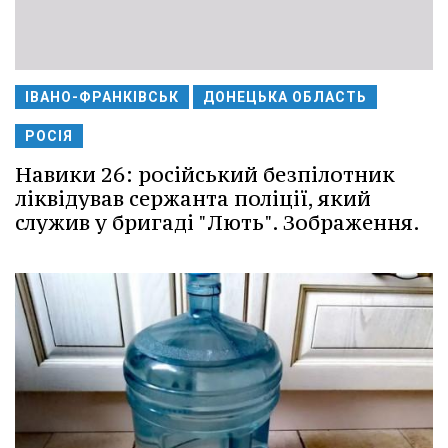
ІВАНО-ФРАНКІВСЬК
ДОНЕЦЬКА ОБЛАСТЬ
РОСІЯ
Навики 26: російський безпілотник
ліквідував сержанта поліції, який
служив у бригаді "Лють". Зображення.