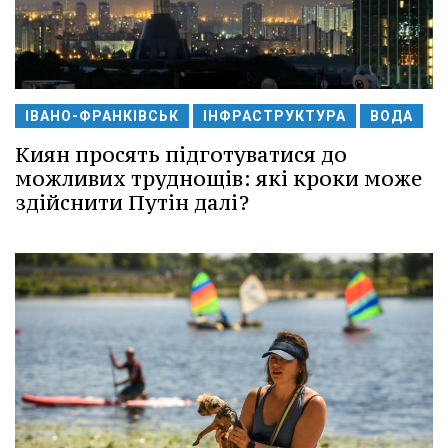
ІВАНО-ФРАНКІВСЬК
ІНФРАСТРУКТУРА
ВОДА
Киян просять підготуватися до
можливих труднощів: які кроки може
здійснити Путін далі?