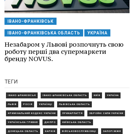
ІВАНО-ФРАНКІВСЬК
ІВАНО-ФРАНКІВСЬКА ОБЛАСТЬ
УКРАЇНА
Незабаром у Львові розпочнуть свою
роботу перші два супермаркети
бренду NOVUS.
ТЕГИ
ІВАНО-ФРАНКІВСЬК
ІВАНО-ФРАНКІВСЬКА ОБЛАСТЬ
КИЇВ
УКРАЇНА
ЛЬВІВ
РОСІЯ
УКРАЇНЦІ
ЛЬВІВСЬКА ОБЛАСТЬ
КРИМІНАЛЬНИЙ КОДЕКС УКРАЇНИ
ПРИКАРПАТТЯ
ЗБРОЙНІ СИЛИ УКРАЇНИ
УКРАЇНСЬКА ГРИВНЯ
ДНІПРО
КИЇВСЬКА ОБЛАСТЬ
ДОНЕЦЬКА ОБЛАСТЬ
ХАРКІВ
ВІЙСЬКОВОСЛУЖБОВЦІ
ЗАПОРІЖЖЯ