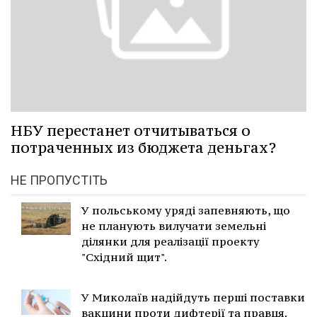
НБУ перестанет отчитываться о
потраченных из бюджета деньгах?
НЕ ПРОПУСТІТЬ
У польському уряді запевняють, що
не планують вилучати земельні
ділянки для реалізації проекту
"Східний щит".
У Миколаїв надійдуть перші поставки
вакцини проти дифтерії та правця.