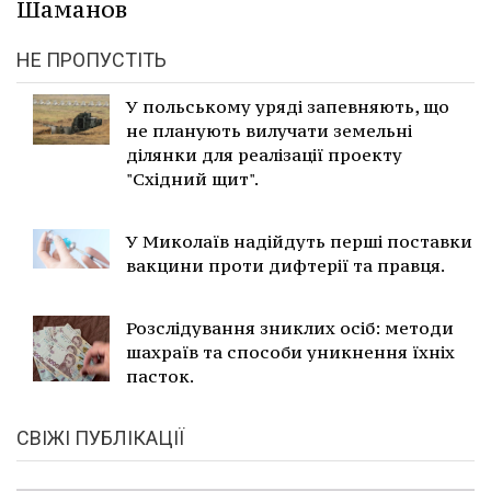
Шаманов
НЕ ПРОПУСТІТЬ
У польському уряді запевняють, що
не планують вилучати земельні
ділянки для реалізації проекту
"Східний щит".
У Миколаїв надійдуть перші поставки
вакцини проти дифтерії та правця.
Розслідування зниклих осіб: методи
шахраїв та способи уникнення їхніх
пасток.
СВІЖІ ПУБЛІКАЦІЇ