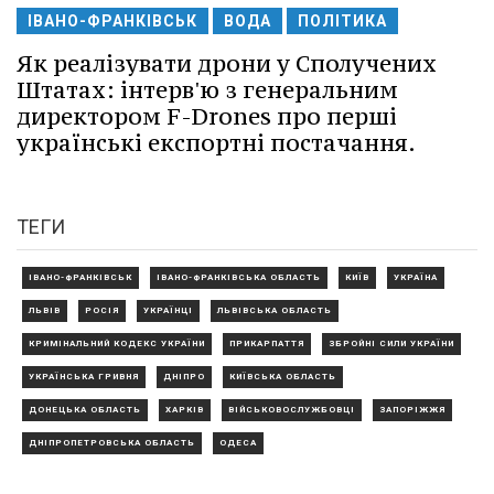
ІВАНО-ФРАНКІВСЬК
ВОДА
ПОЛІТИКА
Як реалізувати дрони у Сполучених
Штатах: інтерв'ю з генеральним
директором F-Drones про перші
українські експортні постачання.
ТЕГИ
ІВАНО-ФРАНКІВСЬК
ІВАНО-ФРАНКІВСЬКА ОБЛАСТЬ
КИЇВ
УКРАЇНА
ЛЬВІВ
РОСІЯ
УКРАЇНЦІ
ЛЬВІВСЬКА ОБЛАСТЬ
КРИМІНАЛЬНИЙ КОДЕКС УКРАЇНИ
ПРИКАРПАТТЯ
ЗБРОЙНІ СИЛИ УКРАЇНИ
УКРАЇНСЬКА ГРИВНЯ
ДНІПРО
КИЇВСЬКА ОБЛАСТЬ
ДОНЕЦЬКА ОБЛАСТЬ
ХАРКІВ
ВІЙСЬКОВОСЛУЖБОВЦІ
ЗАПОРІЖЖЯ
ДНІПРОПЕТРОВСЬКА ОБЛАСТЬ
ОДЕСА