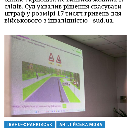
слідів. Суд ухвалив рішення скасувати
штраф у розмірі 17 тисяч гривень для
військового з інвалідністю - sud.ua.
ІВАНО-ФРАНКІВСЬК
АНГЛІЙСЬКА МОВА