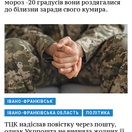
мороз -20 градусів вони роздягалися
до білизни заради свого кумира.
ІВАНО-ФРАНКІВСЬК
ІВАНО-ФРАНКІВСЬКА ОБЛАСТЬ
ПОЛІТИКА
ТЦК надіслав повістку через пошту,
однак Укрпошта не виявила жодних її