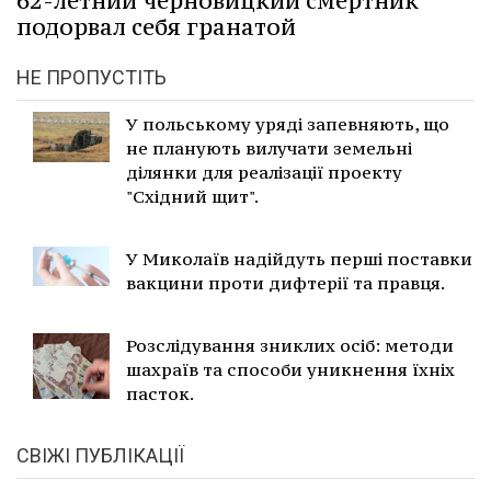
62-летний черновицкий смертник
подорвал себя гранатой
НЕ ПРОПУСТІТЬ
У польському уряді запевняють, що
не планують вилучати земельні
ділянки для реалізації проекту
"Східний щит".
У Миколаїв надійдуть перші поставки
вакцини проти дифтерії та правця.
Розслідування зниклих осіб: методи
шахраїв та способи уникнення їхніх
пасток.
СВІЖІ ПУБЛІКАЦІЇ