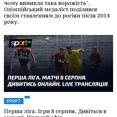
чому виникла така ворожість".
Олімпійський медаліст поділився
своїм ставленням до росіян після 2014
року.
СПОРТ
Перша ліга. Ігри 8 серпня. Дивіться в