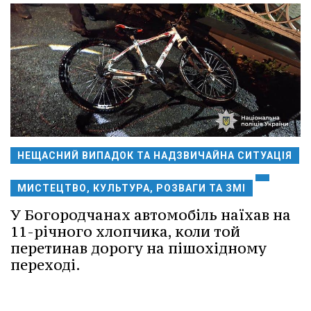
НЕЩАСНИЙ ВИПАДОК ТА НАДЗВИЧАЙНА СИТУАЦІЯ
МИСТЕЦТВО, КУЛЬТУРА, РОЗВАГИ ТА ЗМІ
У Богородчанах автомобіль наїхав на
11-річного хлопчика, коли той
перетинав дорогу на пішохідному
переході.