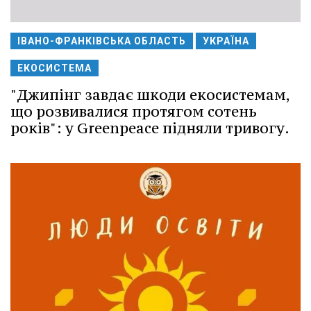
ІВАНО-ФРАНКІВСЬКА ОБЛАСТЬ
УКРАЇНА
ЕКОСИСТЕМА
"Джипінг завдає шкоди екосистемам,
що розвивалися протягом сотень
років": у Greenpeace підняли тривогу.