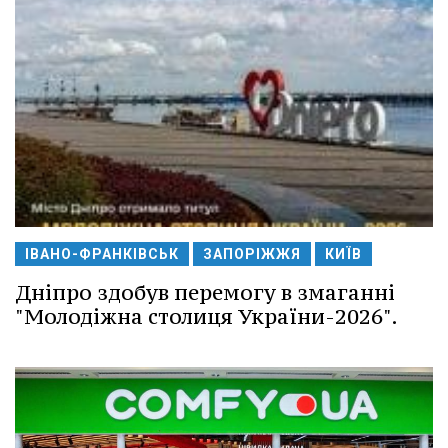
ІВАНО-ФРАНКІВСЬК
ЗАПОРІЖЖЯ
КИЇВ
Дніпро здобув перемогу в змаганні
"Молодіжна столиця України-2026".