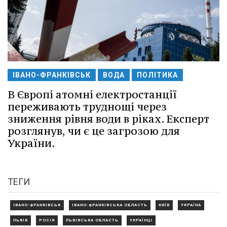
ІВАНО-ФРАНКІВСЬК
ВОДА
ПОЛІТИКА
В Європі атомні електростанції
переживають труднощі через
зниження рівня води в ріках. Експерт
розглянув, чи є це загрозою для
України.
ТЕГИ
ІВАНО-ФРАНКІВСЬК
ІВАНО-ФРАНКІВСЬКА ОБЛАСТЬ
КИЇВ
УКРАЇНА
ЛЬВІВ
РОСІЯ
ЛЬВІВСЬКА ОБЛАСТЬ
УКРАЇНЦІ