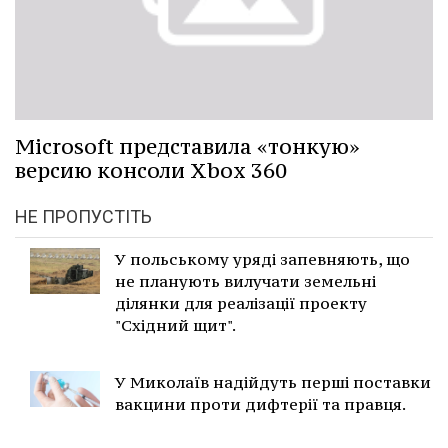
Microsoft представила «тонкую»
версию консоли Xbox 360
НЕ ПРОПУСТІТЬ
У польському уряді запевняють, що
не планують вилучати земельні
ділянки для реалізації проекту
"Східний щит".
У Миколаїв надійдуть перші поставки
вакцини проти дифтерії та правця.