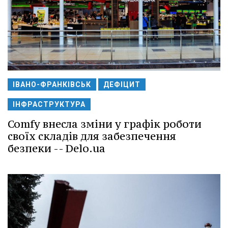
ІВАНО-ФРАНКІВСЬК
ДЕФІЦИТ
ІНФРАСТРУКТУРА
Comfy внесла зміни у графік роботи
своїх складів для забезпечення
безпеки -- Delo.ua