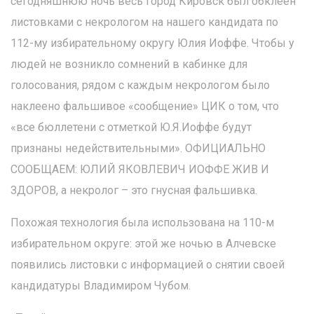
сегодняшнюю ночь весь город Кировск был обклеен
листовками с некрологом на нашего кандидата по
112-му избирательному округу Юлия Иоффе. Чтобы у
людей не возникло сомнений в кабинке для
голосования, рядом с каждым некрологом было
наклеено фальшивое «сообщение» ЦИК о том, что
«все бюллетени с отметкой Ю.Я.Иоффе будут
признаны недействительными». ОФИЦИАЛЬНО
СООБЩАЕМ: ЮЛИЙ ЯКОВЛЕВИЧ ИОФФЕ ЖИВ И
ЗДОРОВ, а некролог – это гнусная фальшивка.
Похожая технология была использована на 110-м
избирательном округе: этой же ночью в Алчевске
появились листовки с информацией о снятии своей
кандидатуры Владимиром Чубом.