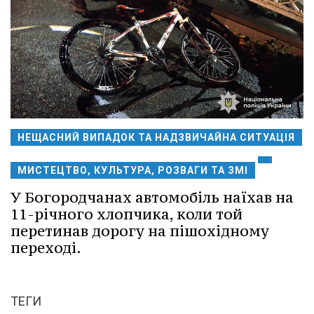
НЕЩАСНИЙ ВИПАДОК ТА НАДЗВИЧАЙНА СИТУАЦІЯ
МИСТЕЦТВО, КУЛЬТУРА, РОЗВАГИ ТА ЗМІ
У Богородчанах автомобіль наїхав на
11-річного хлопчика, коли той
перетинав дорогу на пішохідному
переході.
ТЕГИ