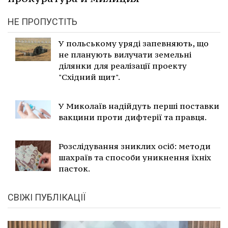
НЕ ПРОПУСТІТЬ
У польському уряді запевняють, що
не планують вилучати земельні
ділянки для реалізації проекту
"Східний щит".
У Миколаїв надійдуть перші поставки
вакцини проти дифтерії та правця.
Розслідування зниклих осіб: методи
шахраїв та способи уникнення їхніх
пасток.
СВІЖІ ПУБЛІКАЦІЇ