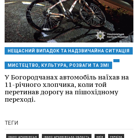
НЕЩАСНИЙ ВИПАДОК ТА НАДЗВИЧАЙНА СИТУАЦІЯ
МИСТЕЦТВО, КУЛЬТУРА, РОЗВАГИ ТА ЗМІ
У Богородчанах автомобіль наїхав на
11-річного хлопчика, коли той
перетинав дорогу на пішохідному
переході.
ТЕГИ
ІВАНО-ФРАНКІВСЬК
ІВАНО-ФРАНКІВСЬКА ОБЛАСТЬ
КИЇВ
УКРАЇНА