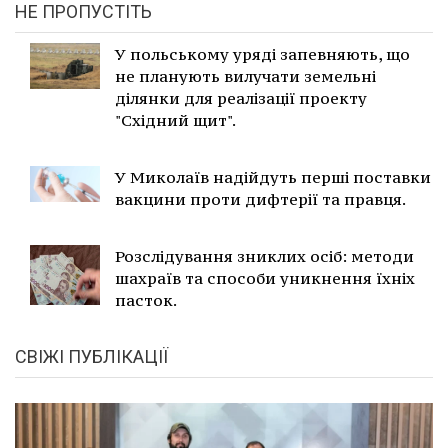
НЕ ПРОПУСТІТЬ
У польському уряді запевняють, що
не планують вилучати земельні
ділянки для реалізації проекту
"Східний щит".
У Миколаїв надійдуть перші поставки
вакцини проти дифтерії та правця.
Розслідування зниклих осіб: методи
шахраїв та способи уникнення їхніх
пасток.
СВІЖІ ПУБЛІКАЦІЇ