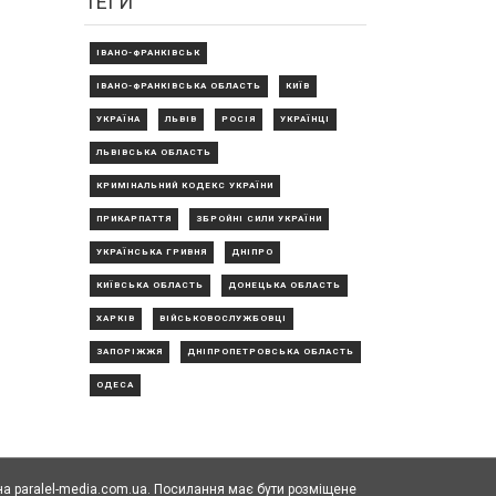
ТЕГИ
ІВАНО-ФРАНКІВСЬК
ІВАНО-ФРАНКІВСЬКА ОБЛАСТЬ
КИЇВ
УКРАЇНА
ЛЬВІВ
РОСІЯ
УКРАЇНЦІ
ЛЬВІВСЬКА ОБЛАСТЬ
КРИМІНАЛЬНИЙ КОДЕКС УКРАЇНИ
ПРИКАРПАТТЯ
ЗБРОЙНІ СИЛИ УКРАЇНИ
УКРАЇНСЬКА ГРИВНЯ
ДНІПРО
КИЇВСЬКА ОБЛАСТЬ
ДОНЕЦЬКА ОБЛАСТЬ
ХАРКІВ
ВІЙСЬКОВОСЛУЖБОВЦІ
ЗАПОРІЖЖЯ
ДНІПРОПЕТРОВСЬКА ОБЛАСТЬ
ОДЕСА
а paralel-media.com.ua. Посилання має бути розміщене