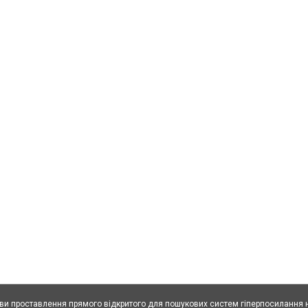
ови проставлення прямого відкритого для пошукових систем гіперпосилання н