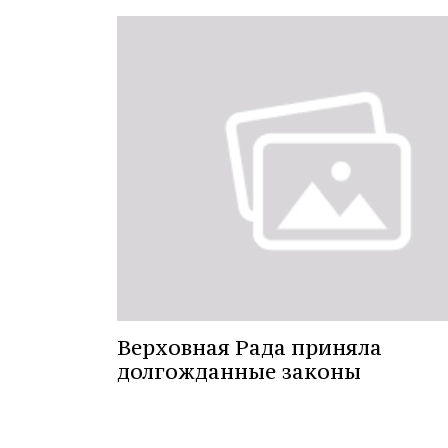
Верховная Рада приняла
долгожданные законы