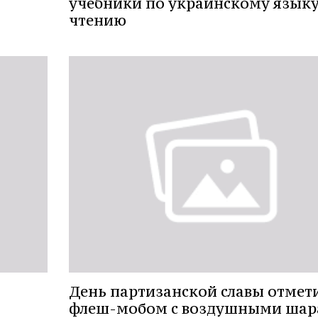
учебники по украинскому языку
чтению
День партизанской славы отмет
флеш-мобом с воздушными ша