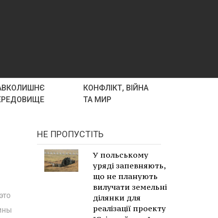
АВКОЛИШНЄ
КОНФЛІКТ, ВІЙНА
ЕРЕДОВИЩЕ
ТА МИР
НЕ ПРОПУСТІТЬ
У польському
уряді запевняють,
що не планують
вилучати земельні
это
ділянки для
реалізації проекту
ины