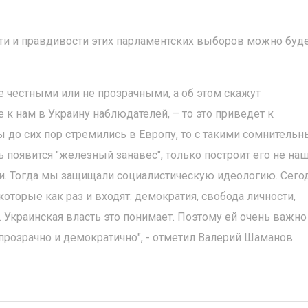
сти и правдивости этих парламентских выборов можно буд
 не честными или не прозрачными, а об этом скажут
к нам в Украину наблюдателей, – то это приведет к
 до сих пор стремились в Европу, то с такими сомнитель
 появится "железный занавес", только построит его не на
они. Тогда мы защищали социалистическую идеологию. Сего
которые как раз и входят: демократия, свобода личности,
Украинская власть это понимает. Поэтому ей очень важно
прозрачно и демократично", - отметил Валерий Шаманов.