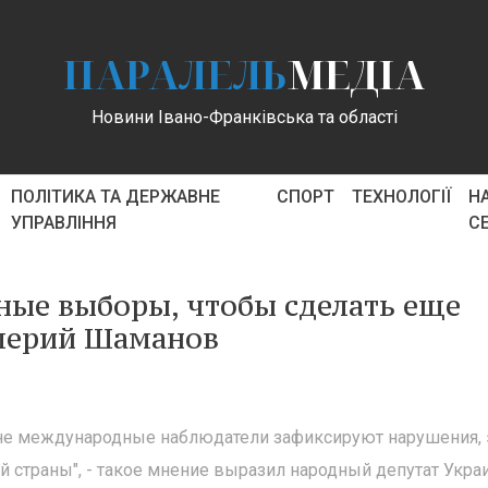
ПАРАЛЕЛЬ
МЕДІА
Новини Івано-Франківська та області
ПОЛІТИКА ТА ДЕРЖАВНЕ
СПОРТ
ТЕХНОЛОГІЇ
Н
УПРАВЛІННЯ
С
ные выборы, чтобы сделать еще
алерий Шаманов
не международные наблюдатели зафиксируют нарушения, 
 страны", - такое мнение выразил народный депутат Укра