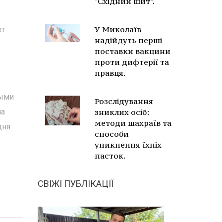
"Східний щит".
У Миколаїв
ет
надійдуть перші
поставки вакцини
проти дифтерії та
правця.
ными
Розслідування
ша
зниклих осіб:
методи шахраїв та
дня
способи
уникнення їхніх
пасток.
СВІЖІ ПУБЛІКАЦІЇ