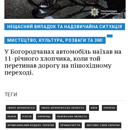
НЕЩАСНИЙ ВИПАДОК ТА НАДЗВИЧАЙНА СИТУАЦІЯ
МИСТЕЦТВО, КУЛЬТУРА, РОЗВАГИ ТА ЗМІ
У Богородчанах автомобіль наїхав на
11-річного хлопчика, коли той
перетинав дорогу на пішохідному
переході.
ТЕГИ
ІВАНО-ФРАНКІВСЬК
ІВАНО-ФРАНКІВСЬКА ОБЛАСТЬ
КИЇВ
УКРАЇНА
ЛЬВІВ
РОСІЯ
УКРАЇНЦІ
ЛЬВІВСЬКА ОБЛАСТЬ
КРИМІНАЛЬНИЙ КОДЕКС УКРАЇНИ
ПРИКАРПАТТЯ
ЗБРОЙНІ СИЛИ УКРАЇНИ