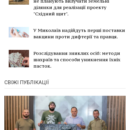
не планують вилучати земельні
ділянки для реалізації проекту
"Східний щит".
У Миколаїв надійдуть перші поставки
вакцини проти дифтерії та правця.
Розслідування зниклих осіб: методи
шахраїв та способи уникнення їхніх
пасток.
СВІЖІ ПУБЛІКАЦІЇ