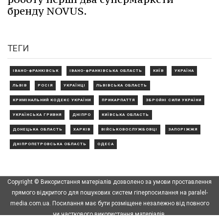
бренду NOVUS.
ТЕГИ
ІВАНО-ФРАНКІВСЬК
ІВАНО-ФРАНКІВСЬКА ОБЛАСТЬ
КИЇВ
УКРАЇНА
ЛЬВІВ
РОСІЯ
УКРАЇНЦІ
ЛЬВІВСЬКА ОБЛАСТЬ
КРИМІНАЛЬНИЙ КОДЕКС УКРАЇНИ
ПРИКАРПАТТЯ
ЗБРОЙНІ СИЛИ УКРАЇНИ
УКРАЇНСЬКА ГРИВНЯ
ДНІПРО
КИЇВСЬКА ОБЛАСТЬ
ДОНЕЦЬКА ОБЛАСТЬ
ХАРКІВ
ВІЙСЬКОВОСЛУЖБОВЦІ
ЗАПОРІЖЖЯ
ДНІПРОПЕТРОВСЬКА ОБЛАСТЬ
ОДЕСА
Copyright © Використання матеріалів дозволено за умови проставлення
прямого відкритого для пошукових систем гіперпосилання на paralel-
media.com.ua. Посилання має бути розміщене незалежно від повного
чи часткового використання матеріалів.