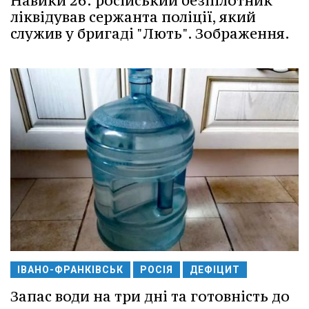
Навики 26: російський безпілотник
ліквідував сержанта поліції, який
служив у бригаді "Лють". Зображення.
ІВАНО-ФРАНКІВСЬК
РОСІЯ
ДЕФІЦИТ
Запас води на три дні та готовність до