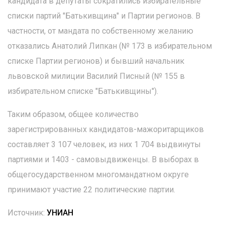
кандидата в депутаты сократились избирательные
списки партий "Батькивщина" и Партии регионов. В
частности, от мандата по собственному желанию
отказались Анатолий Липкан (№ 173 в избирательном
списке Партии регионов) и бывший начальник
львовской милиции Василий Писный (№ 155 в
избирательном списке "Батькивщины").
Таким образом, общее количество
зарегистрированных кандидатов-мажоритарщиков
составляет 3 107 человек, из них 1 704 выдвинуты
партиями и 1403 - самовыдвиженцы. В выборах в
общегосударственном многомандатном округе
принимают участие 22 политические партии.
Источник:
УНИАН