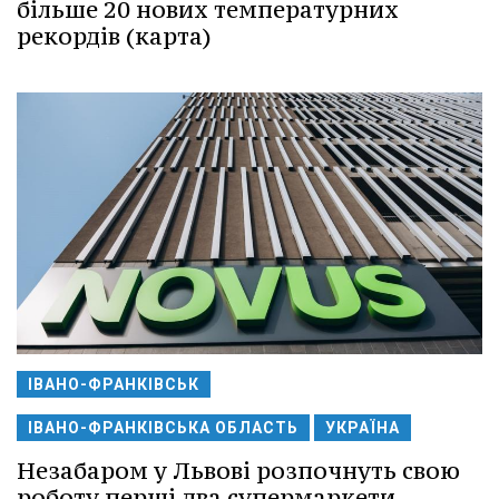
більше 20 нових температурних
рекордів (карта)
ІВАНО-ФРАНКІВСЬК
ІВАНО-ФРАНКІВСЬКА ОБЛАСТЬ
УКРАЇНА
Незабаром у Львові розпочнуть свою
роботу перші два супермаркети