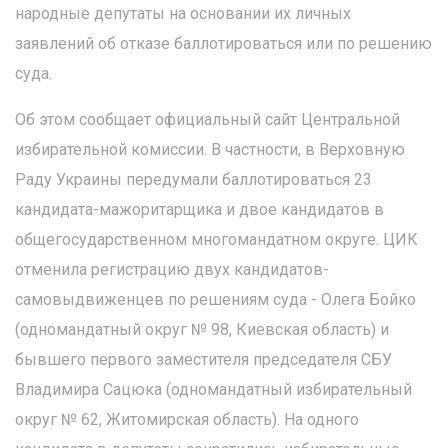
народные депутаты на основании их личных
заявлений об отказе баллотироваться или по решению
суда.
Об этом сообщает официальный сайт Центральной
избирательной комиссии. В частности, в Верховную
Раду Украины передумали баллотироваться 23
кандидата-мажоритарщика и двое кандидатов в
общегосударственном многомандатном округе. ЦИК
отменила регистрацию двух кандидатов-
самовыдвиженцев по решениям суда - Олега Бойко
(одномандатный округ № 98, Киевская область) и
бывшего первого заместителя председателя СБУ
Владимира Сацюка (одномандатный избирательный
округ № 62, Житомирская область). На одного