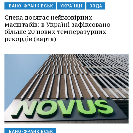
ІВАНО-ФРАНКІВСЬК
УКРАЇНЦІ
ВОДА
Спека досягає неймовірних
масштабів: в Україні зафіксовано
більше 20 нових температурних
рекордів (карта)
ІВАНО-ФРАНКІВСЬК