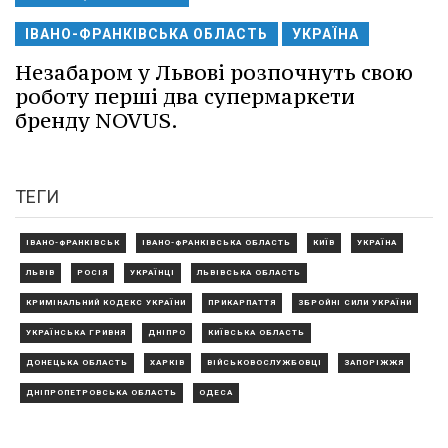
ІВАНО-ФРАНКІВСЬКА ОБЛАСТЬ
УКРАЇНА
Незабаром у Львові розпочнуть свою
роботу перші два супермаркети
бренду NOVUS.
ТЕГИ
ІВАНО-ФРАНКІВСЬК
ІВАНО-ФРАНКІВСЬКА ОБЛАСТЬ
КИЇВ
УКРАЇНА
ЛЬВІВ
РОСІЯ
УКРАЇНЦІ
ЛЬВІВСЬКА ОБЛАСТЬ
КРИМІНАЛЬНИЙ КОДЕКС УКРАЇНИ
ПРИКАРПАТТЯ
ЗБРОЙНІ СИЛИ УКРАЇНИ
УКРАЇНСЬКА ГРИВНЯ
ДНІПРО
КИЇВСЬКА ОБЛАСТЬ
ДОНЕЦЬКА ОБЛАСТЬ
ХАРКІВ
ВІЙСЬКОВОСЛУЖБОВЦІ
ЗАПОРІЖЖЯ
ДНІПРОПЕТРОВСЬКА ОБЛАСТЬ
ОДЕСА