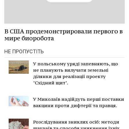
В США продемонстрировали первого в
мире биоробота
НЕ ПРОПУСТІТЬ
У польському уряді запевняють, що
не планують вилучати земельні
ділянки для реалізації проекту
"Східний щит".
У Миколаїв надійдуть перші поставки
вакцини проти дифтерії та правця.
Розслідування зниклих осіб: методи
шахраїв та способи уникнення їхніх