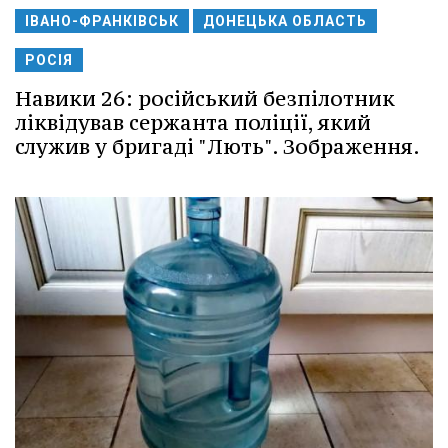
ІВАНО-ФРАНКІВСЬК
ДОНЕЦЬКА ОБЛАСТЬ
РОСІЯ
Навики 26: російський безпілотник
ліквідував сержанта поліції, який
служив у бригаді "Лють". Зображення.