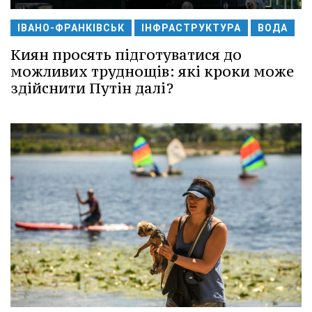
ІВАНО-ФРАНКІВСЬК
ІНФРАСТРУКТУРА
ВОДА
Киян просять підготуватися до
можливих труднощів: які кроки може
здійснити Путін далі?