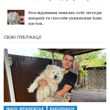
Розслідування зниклих осіб: методи
шахраїв та способи уникнення їхніх
пасток.
СВІЖІ ПУБЛІКАЦІЇ
ІВАНО-ФРАНКІВСЬК
ВАКЦИНАЦІЯ