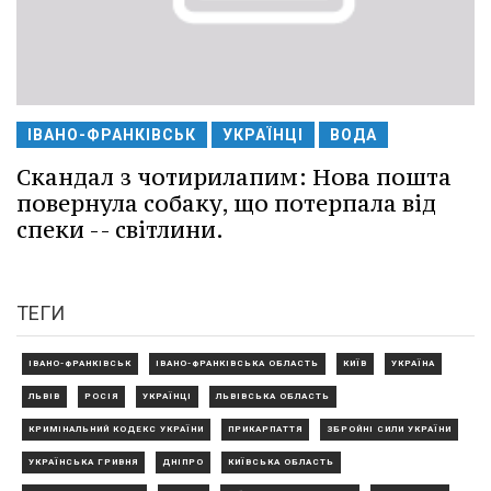
ІВАНО-ФРАНКІВСЬК
УКРАЇНЦІ
ВОДА
Скандал з чотирилапим: Нова пошта
повернула собаку, що потерпала від
спеки -- світлини.
ТЕГИ
ІВАНО-ФРАНКІВСЬК
ІВАНО-ФРАНКІВСЬКА ОБЛАСТЬ
КИЇВ
УКРАЇНА
ЛЬВІВ
РОСІЯ
УКРАЇНЦІ
ЛЬВІВСЬКА ОБЛАСТЬ
КРИМІНАЛЬНИЙ КОДЕКС УКРАЇНИ
ПРИКАРПАТТЯ
ЗБРОЙНІ СИЛИ УКРАЇНИ
УКРАЇНСЬКА ГРИВНЯ
ДНІПРО
КИЇВСЬКА ОБЛАСТЬ