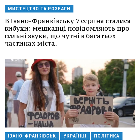
МИСТЕЦТВО ТА РОЗВАГИ
В Івано-Франківську 7 серпня сталися
вибухи: мешканці повідомляють про
сильні звуки, що чутні в багатьох
частинах міста.
ІВАНО-ФРАНКІВСЬК
УКРАЇНЦІ
ПОЛІТИКА