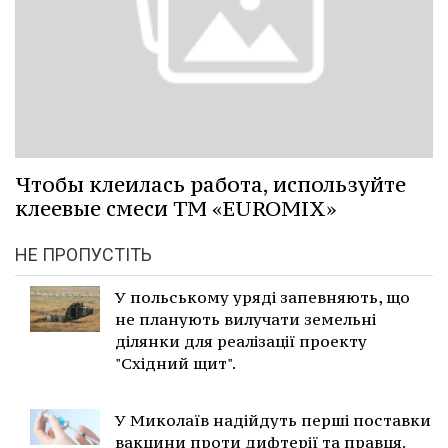
Чтобы клеилась работа, используйте
клеевые смеси ТМ «EUROMIX»
НЕ ПРОПУСТІТЬ
У польському уряді запевняють, що
не планують вилучати земельні
ділянки для реалізації проекту
"Східний щит".
У Миколаїв надійдуть перші поставки
вакцини проти дифтерії та правця.