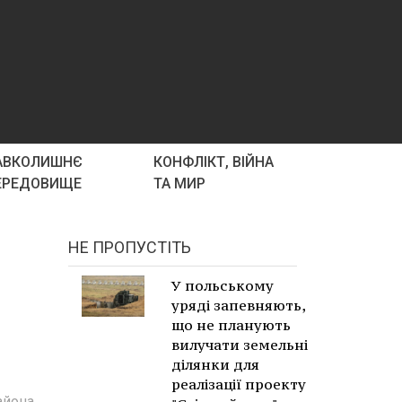
АВКОЛИШНЄ
КОНФЛІКТ, ВІЙНА
ЕРЕДОВИЩЕ
ТА МИР
НЕ ПРОПУСТІТЬ
У польському
уряді запевняють,
що не планують
вилучати земельні
ділянки для
реалізації проекту
айона