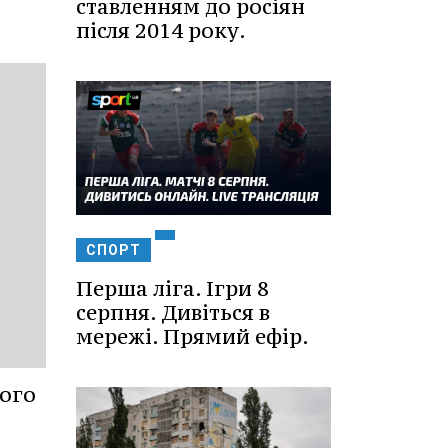
ставленням до росіян
після 2014 року.
СПОРТ
Перша ліга. Ігри 8
серпня. Дивіться в
мережі. Прямий ефір.
ого