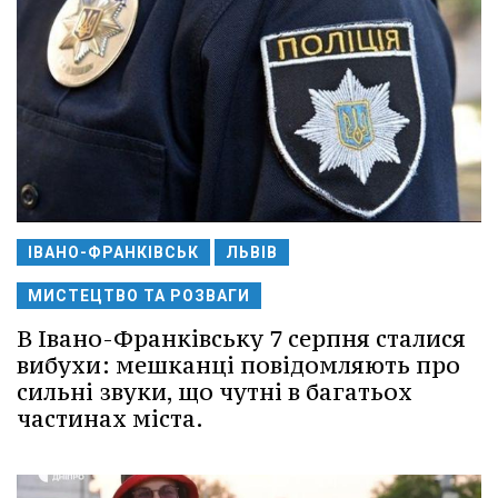
ІВАНО-ФРАНКІВСЬК
ЛЬВІВ
МИСТЕЦТВО ТА РОЗВАГИ
В Івано-Франківську 7 серпня сталися
вибухи: мешканці повідомляють про
сильні звуки, що чутні в багатьох
частинах міста.