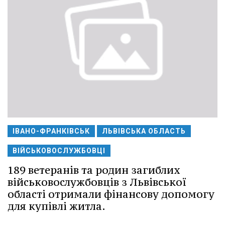
ІВАНО-ФРАНКІВСЬК
ЛЬВІВСЬКА ОБЛАСТЬ
ВІЙСЬКОВОСЛУЖБОВЦІ
189 ветеранів та родин загиблих
військовослужбовців з Львівської
області отримали фінансову допомогу
для купівлі житла.