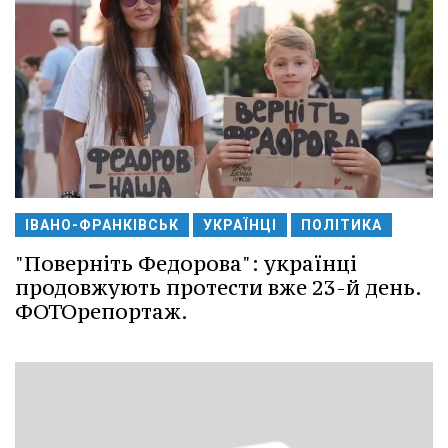
ІВАНО-ФРАНКІВСЬК
УКРАЇНЦІ
ПОЛІТИКА
"Поверніть Федорова": українці
продовжують протести вже 23-й день.
ФОТОрепортаж.