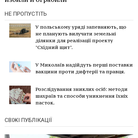
НЕ ПРОПУСТІТЬ
У польському уряді запевняють, що
не планують вилучати земельні
ділянки для реалізації проекту
"Східний щит".
У Миколаїв надійдуть перші поставки
вакцини проти дифтерії та правця.
Розслідування зниклих осіб: методи
шахраїв та способи уникнення їхніх
пасток.
СВІЖІ ПУБЛІКАЦІЇ