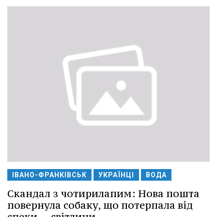
ІВАНО-ФРАНКІВСЬК
УКРАЇНЦІ
ВОДА
Скандал з чотирилапим: Нова пошта
повернула собаку, що потерпала від
спеки -- світлини.