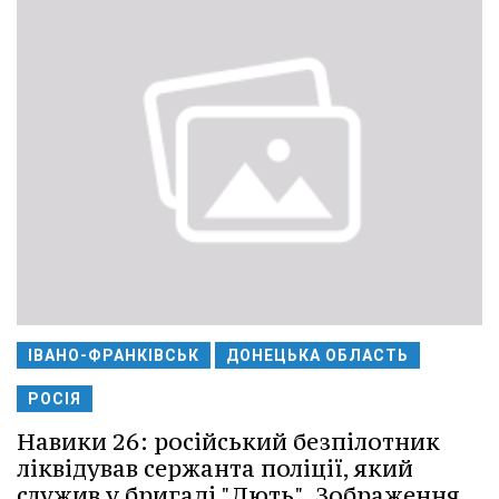
ІВАНО-ФРАНКІВСЬК
ДОНЕЦЬКА ОБЛАСТЬ
РОСІЯ
Навики 26: російський безпілотник
ліквідував сержанта поліції, який
служив у бригаді "Лють". Зображення.