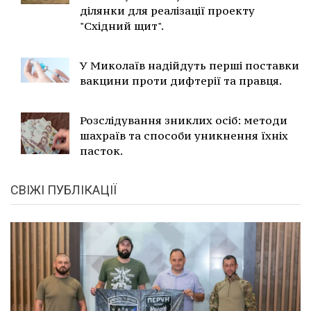
ділянки для реалізації проекту
"Східний щит".
У Миколаїв надійдуть перші поставки
вакцини проти дифтерії та правця.
Розслідування зниклих осіб: методи
шахраїв та способи уникнення їхніх
пасток.
СВІЖІ ПУБЛІКАЦІЇ