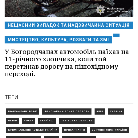
НЕЩАСНИЙ ВИПАДОК ТА НАДЗВИЧАЙНА СИТУАЦІЯ
МИСТЕЦТВО, КУЛЬТУРА, РОЗВАГИ ТА ЗМІ
У Богородчанах автомобіль наїхав на
11-річного хлопчика, коли той
перетинав дорогу на пішохідному
переході.
ТЕГИ
ІВАНО-ФРАНКІВСЬК
ІВАНО-ФРАНКІВСЬКА ОБЛАСТЬ
КИЇВ
УКРАЇНА
ЛЬВІВ
РОСІЯ
УКРАЇНЦІ
ЛЬВІВСЬКА ОБЛАСТЬ
КРИМІНАЛЬНИЙ КОДЕКС УКРАЇНИ
ПРИКАРПАТТЯ
ЗБРОЙНІ СИЛИ УКРАЇНИ