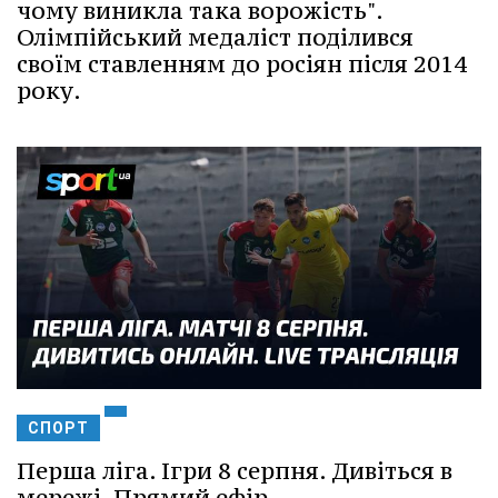
чому виникла така ворожість".
Олімпійський медаліст поділився
своїм ставленням до росіян після 2014
року.
СПОРТ
Перша ліга. Ігри 8 серпня. Дивіться в
мережі. Прямий ефір.