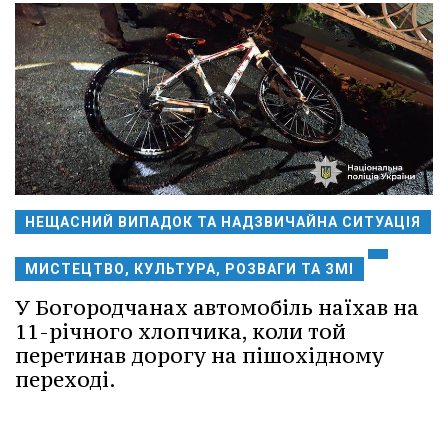
НЕЩАСНИЙ ВИПАДОК ТА НАДЗВИЧАЙНА СИТУАЦІЯ
МИСТЕЦТВО, КУЛЬТУРА, РОЗВАГИ ТА ЗМІ
У Богородчанах автомобіль наїхав на
11-річного хлопчика, коли той
перетинав дорогу на пішохідному
переході.