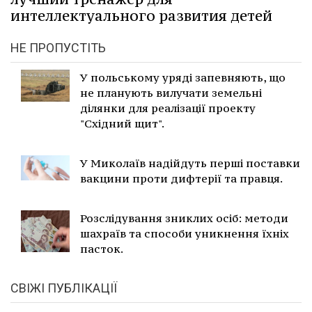
интеллектуального развития детей
НЕ ПРОПУСТІТЬ
У польському уряді запевняють, що
не планують вилучати земельні
ділянки для реалізації проекту
"Східний щит".
У Миколаїв надійдуть перші поставки
вакцини проти дифтерії та правця.
Розслідування зниклих осіб: методи
шахраїв та способи уникнення їхніх
пасток.
СВІЖІ ПУБЛІКАЦІЇ