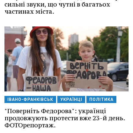
сильні звуки, що чутні в багатьох
частинах міста.
ІВАНО-ФРАНКІВСЬК
УКРАЇНЦІ
ПОЛІТИКА
"Поверніть Федорова": українці
продовжують протести вже 23-й день.
ФОТОрепортаж.