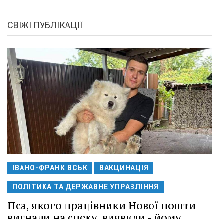
СВІЖІ ПУБЛІКАЦІЇ
ІВАНО-ФРАНКІВСЬК
ВАКЦИНАЦІЯ
ПОЛІТИКА ТА ДЕРЖАВНЕ УПРАВЛІННЯ
Пса, якого працівники Нової пошти
вигнали на спеку, виявили - йому