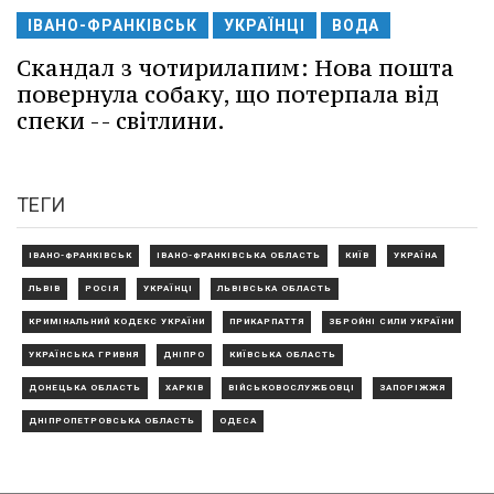
ІВАНО-ФРАНКІВСЬК
УКРАЇНЦІ
ВОДА
Скандал з чотирилапим: Нова пошта
повернула собаку, що потерпала від
спеки -- світлини.
ТЕГИ
ІВАНО-ФРАНКІВСЬК
ІВАНО-ФРАНКІВСЬКА ОБЛАСТЬ
КИЇВ
УКРАЇНА
ЛЬВІВ
РОСІЯ
УКРАЇНЦІ
ЛЬВІВСЬКА ОБЛАСТЬ
КРИМІНАЛЬНИЙ КОДЕКС УКРАЇНИ
ПРИКАРПАТТЯ
ЗБРОЙНІ СИЛИ УКРАЇНИ
УКРАЇНСЬКА ГРИВНЯ
ДНІПРО
КИЇВСЬКА ОБЛАСТЬ
ДОНЕЦЬКА ОБЛАСТЬ
ХАРКІВ
ВІЙСЬКОВОСЛУЖБОВЦІ
ЗАПОРІЖЖЯ
ДНІПРОПЕТРОВСЬКА ОБЛАСТЬ
ОДЕСА