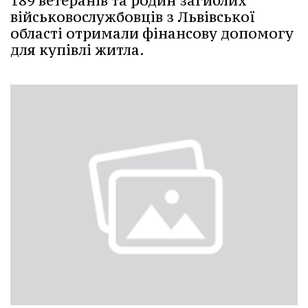
189 ветеранів та родин загиблих
військовослужбовців з Львівської
області отримали фінансову допомогу
для купівлі житла.