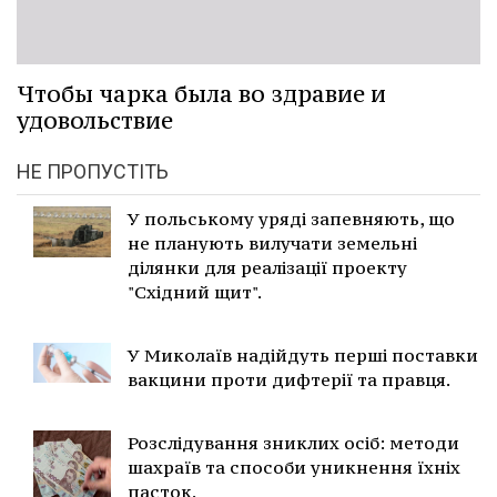
Чтобы чарка была во здравие и
удовольствие
НЕ ПРОПУСТІТЬ
У польському уряді запевняють, що
не планують вилучати земельні
ділянки для реалізації проекту
"Східний щит".
У Миколаїв надійдуть перші поставки
вакцини проти дифтерії та правця.
Розслідування зниклих осіб: методи
шахраїв та способи уникнення їхніх
пасток.