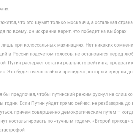
ану.
кажется, что это шумят только москвичи, а остальная страна
я по всему, он искренне верит, что победит на выборах.
 лишь при колоссальных махинациях. Нет никаких сомнений
ий в России подсчетом голосов, не остановится перед л
. Путин растеряет остатки реального рейтинга, превратит
к. Это будет очень слабый президент, который вряд ли до
 я бы предпочел, чтобы путинский режим рухнул не слишк
ы годик. Если Путин уйдет прямо сейчас, не разбазарив до
нуться, причем совершенно демократическим путем – когд
нут ностальгировать по «тучным годам». «Второй приход» 
катастрофой.