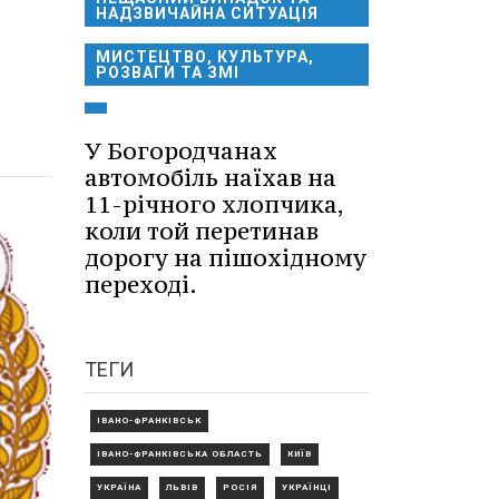
НАДЗВИЧАЙНА СИТУАЦІЯ
МИСТЕЦТВО, КУЛЬТУРА,
РОЗВАГИ ТА ЗМІ
У Богородчанах
автомобіль наїхав на
11-річного хлопчика,
коли той перетинав
дорогу на пішохідному
переході.
ТЕГИ
ІВАНО-ФРАНКІВСЬК
ІВАНО-ФРАНКІВСЬКА ОБЛАСТЬ
КИЇВ
УКРАЇНА
ЛЬВІВ
РОСІЯ
УКРАЇНЦІ