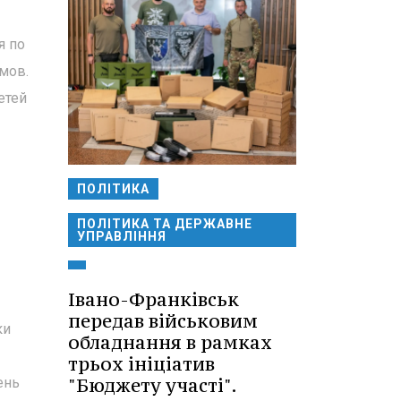
я по
мов.
етей
ПОЛІТИКА
ПОЛІТИКА ТА ДЕРЖАВНЕ
УПРАВЛІННЯ
Івано-Франківськ
передав військовим
ки
обладнання в рамках
трьох ініціатив
"Бюджету участі".
ень