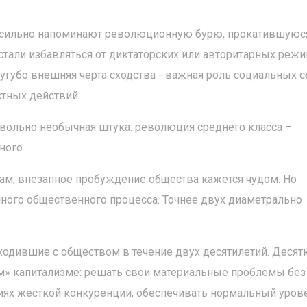
о, сильно напоминают революционную бурю, прокатившуюс
 стали избавляться от диктаторских или авторитарных режи
сугубо внешняя черта сходства - важная роль социальных с
стных действий.
овольно необычная штука: революция среднего класса –
ного.
ам, внезапное пробуждение общества кажется чудом. Но
енного общественного процесса. Точнее двух диаметрально
ходившие с обществом в течение двух десятилетий. Десят
м» капитализме: решать свои материальные проблемы без
виях жесткой конкуренции, обеспечивать нормальный уров