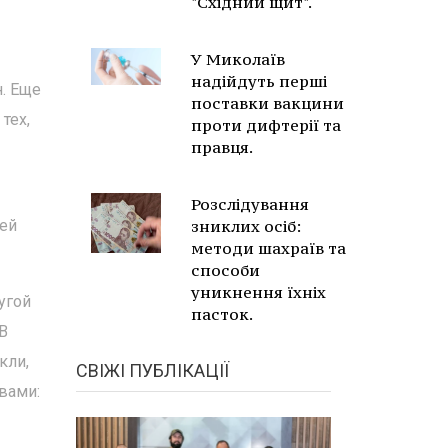
"Східний щит".
У Миколаїв
надійдуть перші
н. Еще
поставки вакцини
тех,
проти дифтерії та
правця.
Розслідування
оей
зниклих осіб:
методи шахраїв та
способи
уникнення їхніх
угой
пасток.
 В
кли,
СВІЖІ ПУБЛІКАЦІЇ
вами: