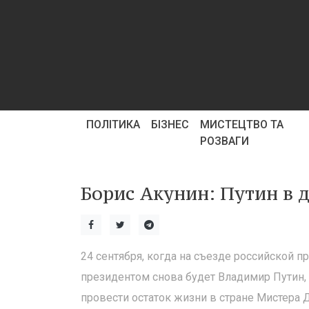
ПОЛІТИКА
БІЗНЕС
МИСТЕЦТВО ТА
РОЗВАГИ
Борис Акунин: Путин в д
24 сентября, когда на съезде российской
президентом снова будет Владимир Путин, ж
провести остаток жизни в стране Мистера До