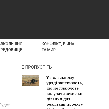
АВКОЛИШНЄ
КОНФЛІКТ, ВІЙНА
ЕРЕДОВИЩЕ
ТА МИР
НЕ ПРОПУСТІТЬ
У польському
уряді запевняють,
що не планують
вилучати земельні
ділянки для
реалізації проекту
 Будет