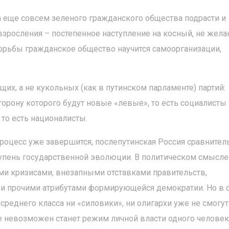
а еще совсем зеленого гражданского общества подрасти и
взросления – постепенное наступление на косный, не жел
борьбы гражданское общество научится самоорганизации,
их, а не кукольных (как в путинском парламенте) партий:
орону которого будут новые «левые», то есть социалисты 
то есть националисты.
 процесс уже завершится, послепутинская Россия сравнител
пень государственной эволюции. В политическом смысле
ими кризисами, внезапными отставками правительств,
и прочими атрибутами формирующейся демократии. Но в 
реднего класса ни «силовики», ни олигархи уже не смогут
е невозможен станет режим личной власти одного челове