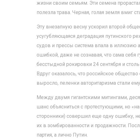
жизни своим семьям. Эти семена прорастал
полезла трава. Черная, голая земля вмиг ст
Эту внезапную весну ускорил второй общес
усугубляющаяся деградация путинского реж
судов и прессы система впала в иллюзию 
ошибкой, даже не сознавая, что сама себя 
бесстыдной рокировки 24 сентября и стол
Вдруг оказалось, что российское общество
выросло, пеленки авторитаризма стали ему
Между двумя гигантскими митингами, десят
шанс объясниться с протестующими, но «н
сторонники) совершил еще одну ошибку, н
их в зомбированности и продажности. Пос
партия, а лично Путин.