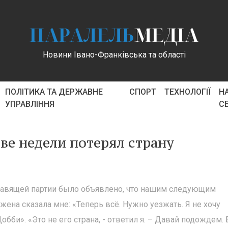
ПАРАЛЕЛЬ
МЕДІА
Новини Івано-Франківська та області
ПОЛІТИКА ТА ДЕРЖАВНЕ
СПОРТ
ТЕХНОЛОГІЇ
Н
УПРАВЛІННЯ
С
ве недели потерял страну
 правящей партии было объявлено, что нашим следующим
ена сказала мне: «Теперь всё. Нужно уезжать. Я не хочу
бби». «Это не его страна, - ответил я. – Давай подождем.