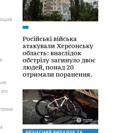
ающий
Російські війська
атакували Херсонську
область: внаслідок
обстрілу загинуло двоє
и
людей, понад 20
отримали поранення.
ьно
 это
стране
ка.
НЕЩАСНИЙ ВИПАДОК ТА