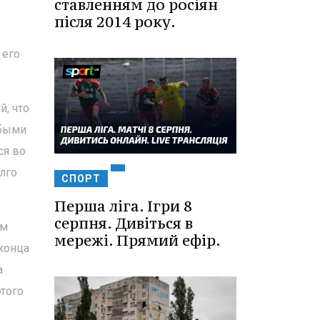
ставленням до росіян
після 2014 року.
 его
, что
юбыми
ся во
лго
СПОРТ
Перша ліга. Ігри 8
серпня. Дивіться в
ом
мережі. Прямий ефір.
 конца
а
этого