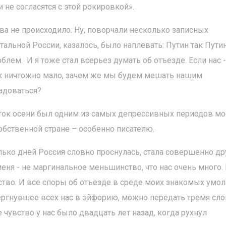
не согласятся с этой рокировкой».
ва не происходило. Ну, поворчали несколько записных
стальной России, казалось, было наплевать: Путин так Пути
блем. И я тоже стал всерьез думать об отъезде. Если нас - 
так ничтожно мало, зачем же мы будем мешать нашим
адоваться?
таток осени был одним из самых депрессивных периодов м
обственной стране – особенно писателю.
олько дней Россия словно проснулась, стала совершенно др
меня - не маргинальное меньшинство, что нас очень много.
во. И все споры об отъезде в среде моих знакомых умол
вергнувшее всех нас в эйфорию, можно передать тремя сло
 чувство у нас было двадцать лет назад, когда рухнул