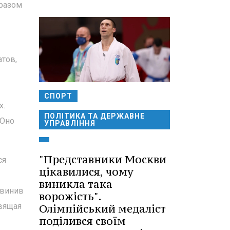
 разом
атов,
СПОРТ
х.
ПОЛІТИКА ТА ДЕРЖАВНЕ
 Оно
УПРАВЛІННЯ
"Представники Москви
ся
цікавилися, чому
виникла така
бвинив
ворожість".
авящая
Олімпійський медаліст
поділився своїм