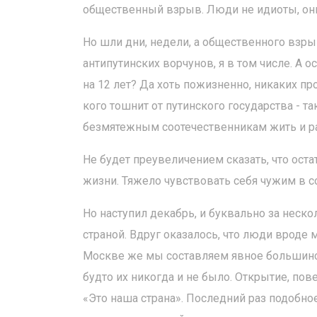
общественный взрыв. Люди не идиоты, они 
Но шли дни, недели, а общественного взры
антипутинских ворчунов, я в том числе. А о
на 12 лет? Да хоть пожизненно, никаких про
кого тошнит от путинского государства - 
безмятежным соотечественникам жить и р
Не будет преувеличением сказать, что ос
жизни. Тяжело чувствовать себя чужим в с
Но наступил декабрь, и буквально за неск
страной. Вдруг оказалось, что люди вроде 
Москве же мы составляем явное большинст
будто их никогда и не было. Открытие, по
«Это наша страна». Последний раз подобное