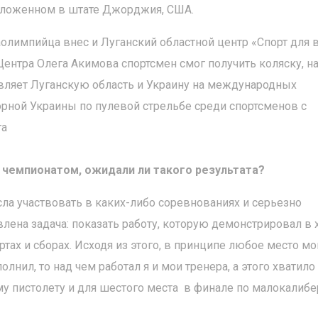
положенном в штате Джорджия, США.
аолимпийца внес и Луганский областной центр «Спорт для в
ентра Олега Акимова спортсмен смог получить коляску, н
авляет Луганскую область и Украину на международных
орной Украины по пулевой стрельбе среди спортсменов с
та
д чемпионатом, ожидали ли такого результата?
ла участвовать в каких-либо соревнованиях и серьезно
влена задача: показать работу, которую демонстрировал в 
тах и сборах. Исходя из этого, в принципе любое место мо
лнил, то над чем работал я и мои тренера, а этого хватило
му пистолету и для шестого места в финале по малокалиб