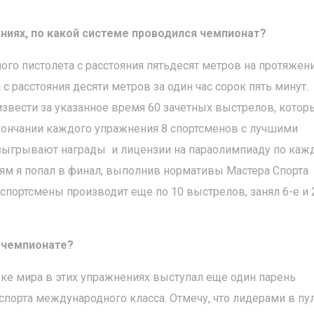
ниях, по какой системе проводился чемпионат?
ого пистолета с расстояния пятьдесят метров на протяжен
с расстояния десяти метров за один час сорок пять минут.
звести за указанное время 60 зачетных выстрелов, котор
окончании каждого упражнения 8 спортсменов с лучшими
азыгрывают награды и лицензии на параолимпиаду по каж
иям я попал в финал, выполнив нормативы Мастера Спорта
 спортсмены производит еще по 10 выстрелов, занял 6-е и 
на чемпионате?
убке мира в этих упражнениях выступал еще один парень
 спорта международного класса. Отмечу, что лидерами в пу