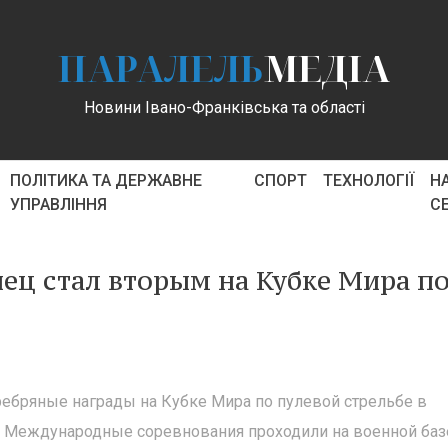
ПАРАЛЕЛЬ
МЕДІА
Новини Івано-Франківська та області
ПОЛІТИКА ТА ДЕРЖАВНЕ
СПОРТ
ТЕХНОЛОГІЇ
Н
УПРАВЛІННЯ
С
ц стал вторым на Кубке Мира п
ребряные награды на Кубке Мира по пулевой стрельбе в
. Международные соревнования проходили на военной баз