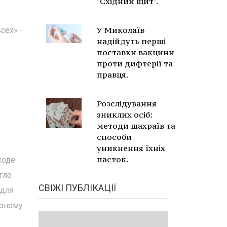
"Східний щит".
У Миколаїв
сех» -
надійдуть перші
а
поставки вакцини
проти дифтерії та
правця.
Розслідування
зниклих осіб:
методи шахраїв та
способи
уникнення їхніх
пасток.
ходе
гло
СВІЖІ ПУБЛІКАЦІЇ
 для
ерному