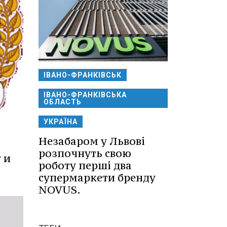
ІВАНО-ФРАНКІВСЬК
ІВАНО-ФРАНКІВСЬКА
ОБЛАСТЬ
УКРАЇНА
Незабаром у Львові
розпочнуть свою
 и
роботу перші два
супермаркети бренду
NOVUS.