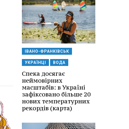
ІВАНО-ФРАНКІВСЬК
УКРАЇНЦІ
ВОДА
Спека досягає
неймовірних
масштабів: в Україні
зафіксовано більше 20
нових температурних
рекордів (карта)