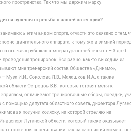
ского пространства. Так что мы держим марку.
одится пулевая стрельба в вашей категории?
 занимаюсь этим видом спорта, отчасти это связано с тем, ч
порно-двигательного аппарата, к тому же в зимний перио
 на огневых рубежах температура колеблется от – 3 до 0
 проведения тренировок. Все равно, как-то выходим из
зывают мне тренерский состав Общества «Динамо»,
 Муза И.И., Соколова Л.В., Малашков И.А., а также
й области Острецов В.В., которые готовят меня к
еприпасы, оплачивают тренировочные сборы, поездки, уч
о с помощью депутата областного совета, директора Луган
Акимова я получил коляску, из которой стреляю на
 Инваспорт Луганской области, который также оказывает
дготовке для соревнований, так на настоящий момент по