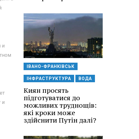
й
 и
стном
ІВАНО-ФРАНКІВСЬК
ІНФРАСТРУКТУРА
ВОДА
Киян просять
ет
підготуватися до
 и
можливих труднощів:
які кроки може
здійснити Путін далі?