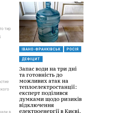
то тир
д
ІВАНО-ФРАНКІВСЬК
РОСІЯ
ДЕФІЦИТ
Запас води на три дні
та готовність до
можливих атак на
астие
теплоелектростанції:
ского
експерт поділився
думками щодо ризиків
відключення
електроенергії в Києві.
дали в