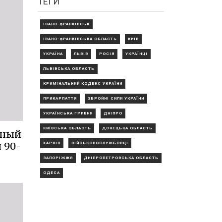
ТЕГИ
ІВАНО-ФРАНКІВСЬК
ІВАНО-ФРАНКІВСЬКА ОБЛАСТЬ
КИЇВ
УКРАЇНА
ЛЬВІВ
РОСІЯ
УКРАЇНЦІ
ЛЬВІВСЬКА ОБЛАСТЬ
КРИМІНАЛЬНИЙ КОДЕКС УКРАЇНИ
ПРИКАРПАТТЯ
ЗБРОЙНІ СИЛИ УКРАЇНИ
УКРАЇНСЬКА ГРИВНЯ
ДНІПРО
КИЇВСЬКА ОБЛАСТЬ
ДОНЕЦЬКА ОБЛАСТЬ
рный
 90-
ХАРКІВ
ВІЙСЬКОВОСЛУЖБОВЦІ
ЗАПОРІЖЖЯ
ДНІПРОПЕТРОВСЬКА ОБЛАСТЬ
ОДЕСА