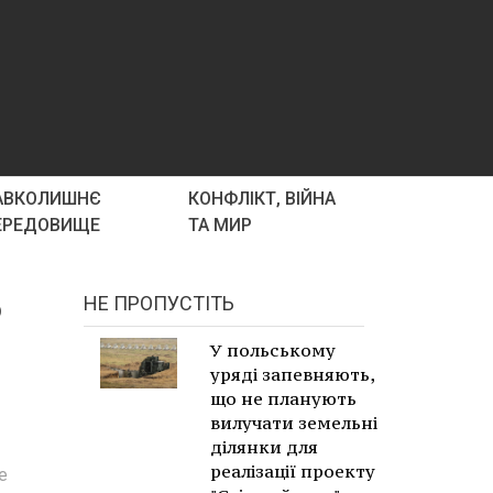
АВКОЛИШНЄ
КОНФЛІКТ, ВІЙНА
ЕРЕДОВИЩЕ
ТА МИР
о
НЕ ПРОПУСТІТЬ
У польському
уряді запевняють,
що не планують
вилучати земельні
ділянки для
реалізації проекту
е