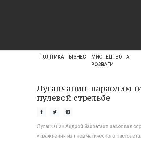
ПОЛІТИКА
БІЗНЕС
МИСТЕЦТВО ТА
РОЗВАГИ
Луганчанин-параолимпие
пулевой стрельбе
Луганчанин Андрей Захватаев завоевал се
упражнении из пневматического пистолета