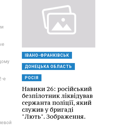
ии
ые
ІВАНО-ФРАНКІВСЬК
дому
ДОНЕЦЬКА ОБЛАСТЬ
РОСІЯ
2-е
Навики 26: російський
безпілотник ліквідував
сержанта поліції, який
служив у бригаді
"Лють". Зображення.
левой