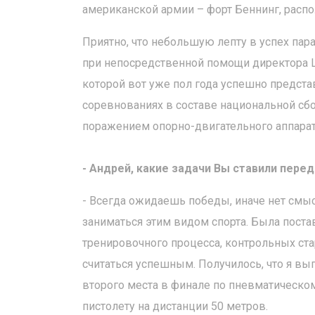
американской армии – форт Беннинг, рас
Приятно, что небольшую лепту в успех пар
при непосредственной помощи директора Ц
которой вот уже пол года успешно предст
соревнованиях в составе национальной сб
поражением опорно-двигательного аппара
- Андрей, какие задачи Вы ставили пере
- Всегда ожидаешь победы, иначе нет смыс
заниматься этим видом спорта. Была поста
тренировочного процесса, контрольных стар
считаться успешным. Получилось, что я выпо
второго места в финале по пневматическо
пистолету на дистанции 50 метров.