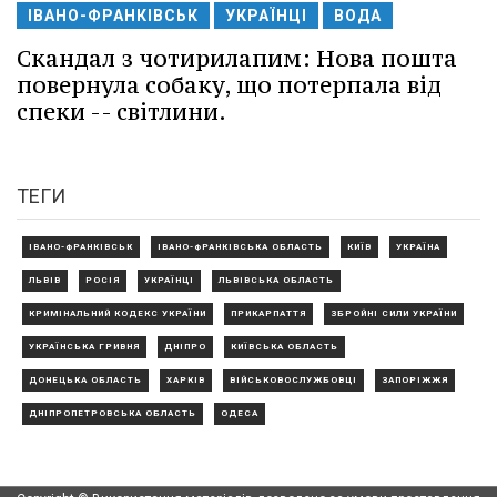
ІВАНО-ФРАНКІВСЬК
УКРАЇНЦІ
ВОДА
Скандал з чотирилапим: Нова пошта
повернула собаку, що потерпала від
спеки -- світлини.
ТЕГИ
ІВАНО-ФРАНКІВСЬК
ІВАНО-ФРАНКІВСЬКА ОБЛАСТЬ
КИЇВ
УКРАЇНА
ЛЬВІВ
РОСІЯ
УКРАЇНЦІ
ЛЬВІВСЬКА ОБЛАСТЬ
КРИМІНАЛЬНИЙ КОДЕКС УКРАЇНИ
ПРИКАРПАТТЯ
ЗБРОЙНІ СИЛИ УКРАЇНИ
УКРАЇНСЬКА ГРИВНЯ
ДНІПРО
КИЇВСЬКА ОБЛАСТЬ
ДОНЕЦЬКА ОБЛАСТЬ
ХАРКІВ
ВІЙСЬКОВОСЛУЖБОВЦІ
ЗАПОРІЖЖЯ
ДНІПРОПЕТРОВСЬКА ОБЛАСТЬ
ОДЕСА