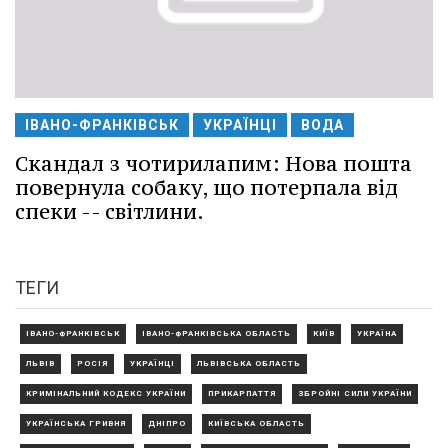
ІВАНО-ФРАНКІВСЬК
УКРАЇНЦІ
ВОДА
Скандал з чотирилапим: Нова пошта
повернула собаку, що потерпала від
спеки -- світлини.
ТЕГИ
ІВАНО-ФРАНКІВСЬК
ІВАНО-ФРАНКІВСЬКА ОБЛАСТЬ
КИЇВ
УКРАЇНА
ЛЬВІВ
РОСІЯ
УКРАЇНЦІ
ЛЬВІВСЬКА ОБЛАСТЬ
КРИМІНАЛЬНИЙ КОДЕКС УКРАЇНИ
ПРИКАРПАТТЯ
ЗБРОЙНІ СИЛИ УКРАЇНИ
УКРАЇНСЬКА ГРИВНЯ
ДНІПРО
КИЇВСЬКА ОБЛАСТЬ