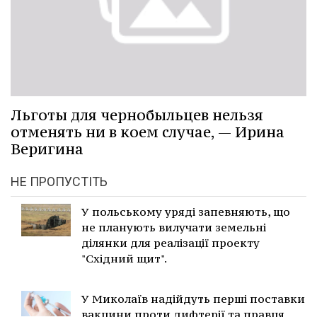
Льготы для чернобыльцев нельзя
отменять ни в коем случае, — Ирина
Веригина
НЕ ПРОПУСТІТЬ
У польському уряді запевняють, що
не планують вилучати земельні
ділянки для реалізації проекту
"Східний щит".
У Миколаїв надійдуть перші поставки
вакцини проти дифтерії та правця.