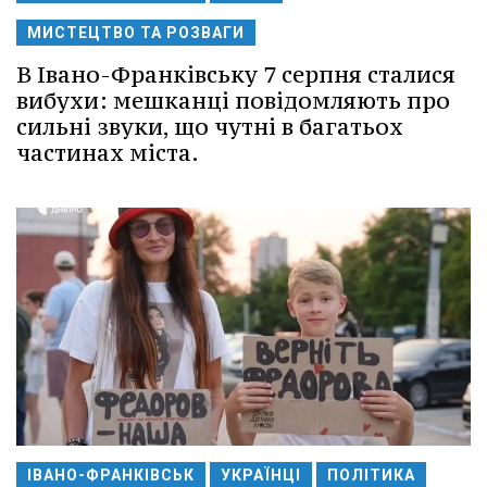
МИСТЕЦТВО ТА РОЗВАГИ
В Івано-Франківську 7 серпня сталися
вибухи: мешканці повідомляють про
сильні звуки, що чутні в багатьох
частинах міста.
ІВАНО-ФРАНКІВСЬК
УКРАЇНЦІ
ПОЛІТИКА