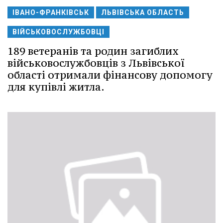
ІВАНО-ФРАНКІВСЬК
ЛЬВІВСЬКА ОБЛАСТЬ
ВІЙСЬКОВОСЛУЖБОВЦІ
189 ветеранів та родин загиблих
військовослужбовців з Львівської
області отримали фінансову допомогу
для купівлі житла.