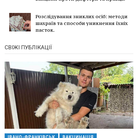
Розслідування зниклих осіб: методи
шахраїв та способи уникнення їхніх
пасток.
СВІЖІ ПУБЛІКАЦІЇ
ІВАНО-ФРАНКІВСЬК
ВАКЦИНАЦІЯ