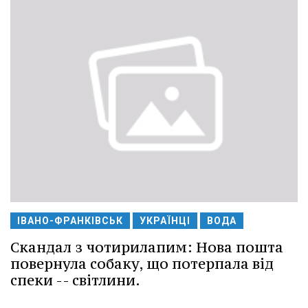
ІВАНО-ФРАНКІВСЬК
УКРАЇНЦІ
ВОДА
Скандал з чотирилапим: Нова пошта
повернула собаку, що потерпала від
спеки -- світлини.