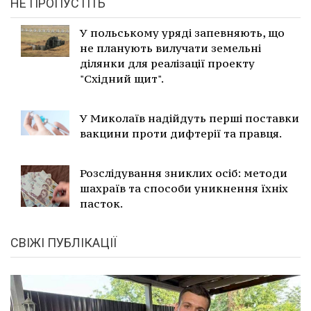
НЕ ПРОПУСТІТЬ
У польському уряді запевняють, що
не планують вилучати земельні
ділянки для реалізації проекту
"Східний щит".
У Миколаїв надійдуть перші поставки
вакцини проти дифтерії та правця.
Розслідування зниклих осіб: методи
шахраїв та способи уникнення їхніх
пасток.
СВІЖІ ПУБЛІКАЦІЇ