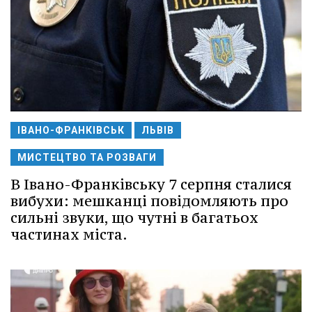
ІВАНО-ФРАНКІВСЬК
ЛЬВІВ
МИСТЕЦТВО ТА РОЗВАГИ
В Івано-Франківську 7 серпня сталися
вибухи: мешканці повідомляють про
сильні звуки, що чутні в багатьох
частинах міста.