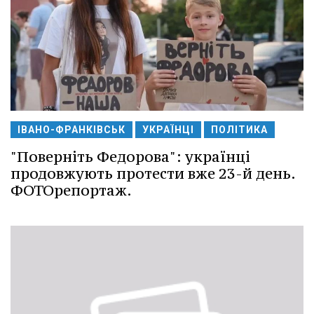
ІВАНО-ФРАНКІВСЬК
УКРАЇНЦІ
ПОЛІТИКА
"Поверніть Федорова": українці
продовжують протести вже 23-й день.
ФОТОрепортаж.