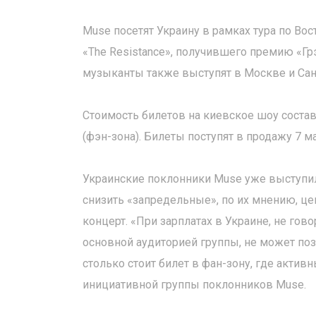
Muse посетят Украину в рамках тура по Во
«The Resistance», получившего премию «Грэ
музыканты также выступят в Москве и Сан
Стоимость билетов на киевское шоу состави
(фэн-зона). Билеты поступят в продажу 7 ма
Украинские поклонники Muse уже выступил
снизить «запредельные», по их мнению, це
концерт. «При зарплатах в Украине, не гов
основной аудиторией группы, не может поз
столько стоит билет в фан-зону, где актив
инициативной группы поклонников Muse.