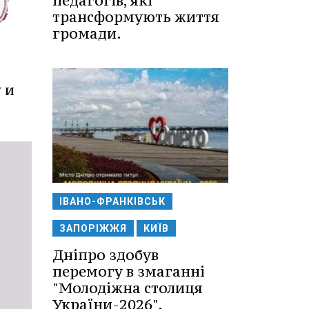
педагогів, які
трансформують життя
громади.
 и
ІВАНО-ФРАНКІВСЬК
ЗАПОРІЖЖЯ
КИЇВ
Дніпро здобув
перемогу в змаганні
"Молодіжна столиця
України-2026".