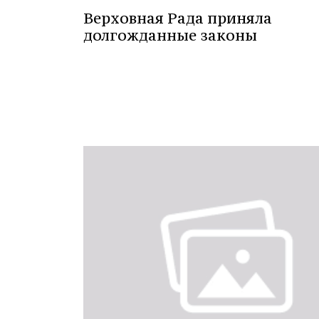
Верховная Рада приняла
долгожданные законы