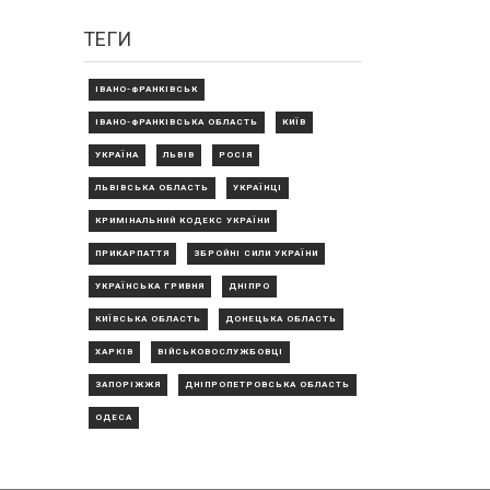
ТЕГИ
ІВАНО-ФРАНКІВСЬК
ІВАНО-ФРАНКІВСЬКА ОБЛАСТЬ
КИЇВ
УКРАЇНА
ЛЬВІВ
РОСІЯ
ЛЬВІВСЬКА ОБЛАСТЬ
УКРАЇНЦІ
КРИМІНАЛЬНИЙ КОДЕКС УКРАЇНИ
ПРИКАРПАТТЯ
ЗБРОЙНІ СИЛИ УКРАЇНИ
УКРАЇНСЬКА ГРИВНЯ
ДНІПРО
КИЇВСЬКА ОБЛАСТЬ
ДОНЕЦЬКА ОБЛАСТЬ
ХАРКІВ
ВІЙСЬКОВОСЛУЖБОВЦІ
ЗАПОРІЖЖЯ
ДНІПРОПЕТРОВСЬКА ОБЛАСТЬ
ОДЕСА