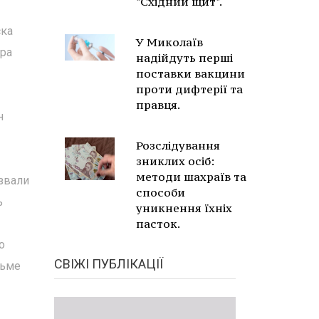
"Східний щит".
ска
У Миколаїв
ура
надійдуть перші
поставки вакцини
проти дифтерії та
правця.
н
Розслідування
зниклих осіб:
методи шахраїв та
звали
способи
ь
уникнення їхніх
пасток.
о
СВІЖІ ПУБЛІКАЦІЇ
сьме