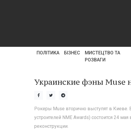
ПОЛІТИКА
БІЗНЕС
МИСТЕЦТВО ТА
РОЗВАГИ
Украинские фэны Muse 
Рокеры Muse вторично выступят в Киеве.
устроителей NME Awards) состоится 24 мая
реконструкции.