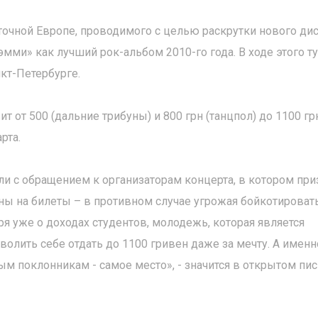
сточной Европе, проводимого с целью раскрутки нового ди
мми» как лучший рок-альбом 2010-го года. В ходе этого т
кт-Петербурге.
т от 500 (дальние трибуны) и 800 грн (танцпол) до 1100 гр
рта.
и с обращением к организаторам концерта, в котором при
ны на билеты – в противном случае угрожая бойкотироват
оря уже о доходах студентов, молодежь, которая является
волить себе отдать до 1100 гривен даже за мечту. А именн
ным поклонникам - самое место», - значится в открытом пи