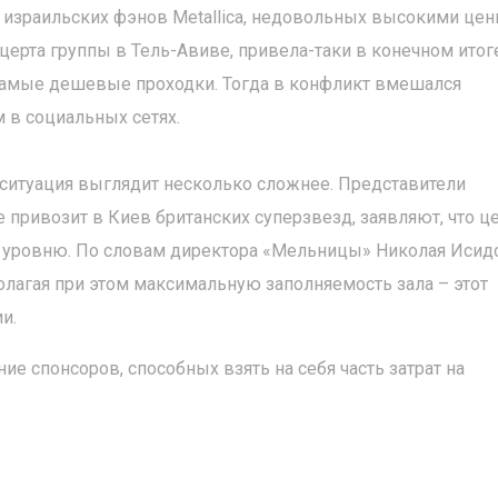
 израильских фэнов Metallica, недовольных высокими цен
ерта группы в Тель-Авиве, привела-таки в конечном итоге
самые дешевые проходки. Тогда в конфликт вмешался
в социальных сетях.
 ситуация выглядит несколько сложнее. Представители
е привозит в Киев британских суперзвезд, заявляют, что ц
 уровню. По словам директора «Мельницы» Николая Исид
олагая при этом максимальную заполняемость зала – этот
и.
 спонсоров, способных взять на себя часть затрат на