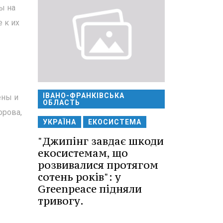
ы на
 к их
ІВАНО-ФРАНКІВСЬКА
ены и
ОБЛАСТЬ
орова,
УКРАЇНА
ЕКОСИСТЕМА
"Джипінг завдає шкоди
екосистемам, що
розвивалися протягом
сотень років": у
Greenpeace підняли
тривогу.