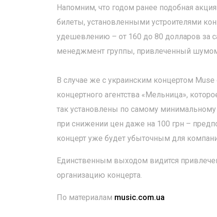
Напомним, что годом ранее подобная акция
билеты, установленными устроителями конц
удешевлению – от 160 до 80 долларов за 
менеджмент группы, привлеченный шумом 
В случае же с украинским концертом Muse
концертного агентства «Мельница», которо
так установлены по самому минимальному
при снижении цен даже на 100 грн – предп
концерт уже будет убыточным для компани
Единственным выходом видится привлечение
организацию концерта.
По материалам
music.com.ua