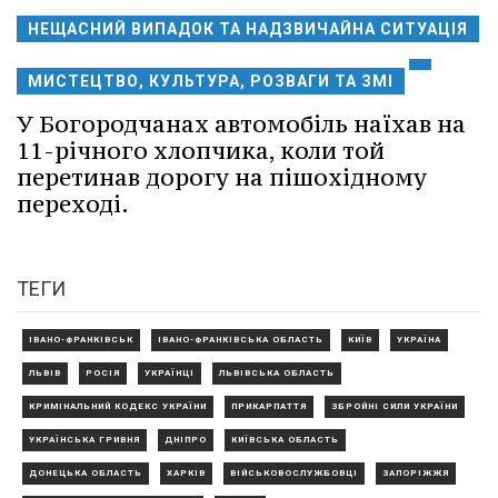
НЕЩАСНИЙ ВИПАДОК ТА НАДЗВИЧАЙНА СИТУАЦІЯ
МИСТЕЦТВО, КУЛЬТУРА, РОЗВАГИ ТА ЗМІ
У Богородчанах автомобіль наїхав на
11-річного хлопчика, коли той
перетинав дорогу на пішохідному
переході.
ТЕГИ
ІВАНО-ФРАНКІВСЬК
ІВАНО-ФРАНКІВСЬКА ОБЛАСТЬ
КИЇВ
УКРАЇНА
ЛЬВІВ
РОСІЯ
УКРАЇНЦІ
ЛЬВІВСЬКА ОБЛАСТЬ
КРИМІНАЛЬНИЙ КОДЕКС УКРАЇНИ
ПРИКАРПАТТЯ
ЗБРОЙНІ СИЛИ УКРАЇНИ
УКРАЇНСЬКА ГРИВНЯ
ДНІПРО
КИЇВСЬКА ОБЛАСТЬ
ДОНЕЦЬКА ОБЛАСТЬ
ХАРКІВ
ВІЙСЬКОВОСЛУЖБОВЦІ
ЗАПОРІЖЖЯ