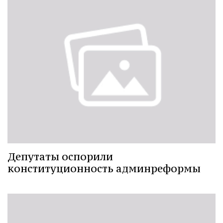
Депутаты оспорили
конституционность админреформы