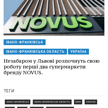
ІВАНО-ФРАНКІВСЬК
ІВАНО-ФРАНКІВСЬКА ОБЛАСТЬ
УКРАЇНА
Незабаром у Львові розпочнуть свою
роботу перші два супермаркети
бренду NOVUS.
ТЕГИ
ІВАНО-ФРАНКІВСЬК
ІВАНО-ФРАНКІВСЬКА ОБЛАСТЬ
КИЇВ
УКРАЇНА