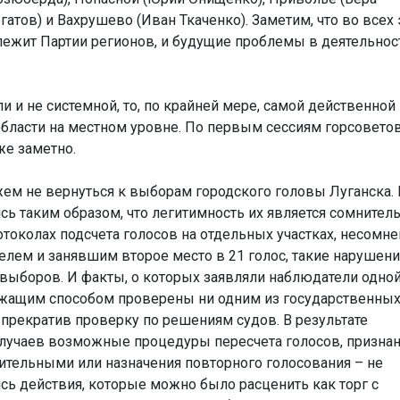
атов) и Вахрушево (Иван Ткаченко). Заметим, что во всех 
лежит Партии регионов, и будущие проблемы в деятельнос
 и не системной, то, по крайней мере, самой действенной
бласти на местном уровне. По первым сессиям горсоветов
же заметно.
жем не вернуться к выборам городского головы Луганска.
ь таким образом, что легитимность их является сомнитель
отоколах подсчета голосов на отдельных участках, несомн
лем и занявшим второе место в 21 голос, такие нарушени
 выборов. И факты, о которых заявляли наблюдатели одной
ежащим способом проверены ни одним из государственны
, прекратив проверку по решениям судов. В результате
лучаев возможные процедуры пересчета голосов, призна
ительными или назначения повторного голосования – не
сь действия, которые можно было расценить как торг с