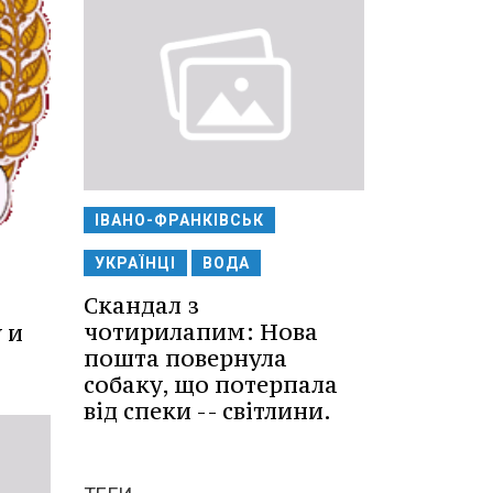
ІВАНО-ФРАНКІВСЬК
УКРАЇНЦІ
ВОДА
Скандал з
чотирилапим: Нова
 и
пошта повернула
собаку, що потерпала
від спеки -- світлини.