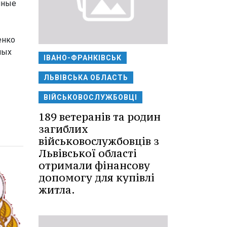
чные
енко
ных
ІВАНО-ФРАНКІВСЬК
ЛЬВІВСЬКА ОБЛАСТЬ
ВІЙСЬКОВОСЛУЖБОВЦІ
189 ветеранів та родин
загиблих
військовослужбовців з
Львівської області
отримали фінансову
допомогу для купівлі
житла.