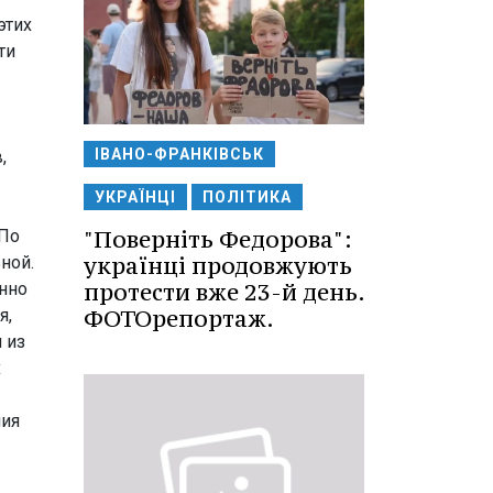
этих
ти
ІВАНО-ФРАНКІВСЬК
,
УКРАЇНЦІ
ПОЛІТИКА
"Поверніть Федорова":
 По
українці продовжують
ной.
протести вже 23-й день.
енно
ФОТОрепортаж.
я,
 из
х
ния