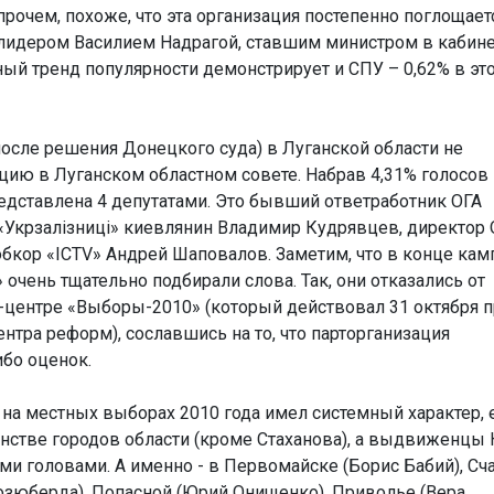
рочем, похоже, что эта организация постепенно поглощает
 лидером Василием Надрагой, ставшим министром в кабин
ый тренд популярности демонстрирует и СПУ – 0,62% в эт
(после решения Донецкого суда) в Луганской области не
цию в Луганском областном совете. Набрав 4,31% голосов
редставлена 4 депутатами. Это бывший ответработник ОГА
 «Укрзалізниці» киевлянин Владимир Кудрявцев, директор
бкор «ICTV» Андрей Шаповалов. Заметим, что в конце кам
очень тщательно подбирали слова. Так, они отказались от
с-центре «Выборы-2010» (который действовал 31 октября 
тра реформ), сославшись на то, что парторганизация
бо оценок.
 на местных выборах 2010 года имел системный характер, 
стве городов области (кроме Стаханова), а выдвиженцы
ими головами. А именно - в Первомайске (Борис Бабий), Сч
зюберда), Попасной (Юрий Онищенко), Приволье (Вера