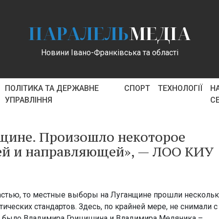
ПАРАЛЕЛЬ
МЕДІА
Новини Івано-Франківська та області
ПОЛІТИКА ТА ДЕРЖАВНЕ
СПОРТ
ТЕХНОЛОГІЇ
Н
УПРАВЛІННЯ
С
нщине. Произошло некоторое
ей и направляющей», — ЛОО КИУ
астью, то местные выборы на Луганщине прошли несколь
ических стандартов. Здесь, по крайней мере, не снимали с
х было Владимира Грицишина и Владимира Медяника –