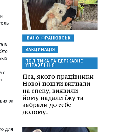
ли
толь
ІВАНО-ФРАНКІВСЬК
а в
ВАКЦИНАЦІЯ
 Это
овых
ПОЛІТИКА ТА ДЕРЖАВНЕ
УПРАВЛІННЯ
а с
Пса, якого працівники
л
Нової пошти вигнали
на спеку, виявили -
йому надали їжу та
ших за
забрали до себе
додому.
то для