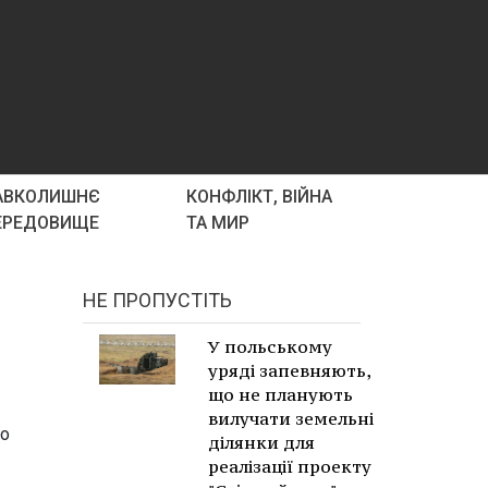
АВКОЛИШНЄ
КОНФЛІКТ, ВІЙНА
ЕРЕДОВИЩЕ
ТА МИР
НЕ ПРОПУСТІТЬ
У польському
уряді запевняють,
що не планують
вилучати земельні
ко
ділянки для
реалізації проекту