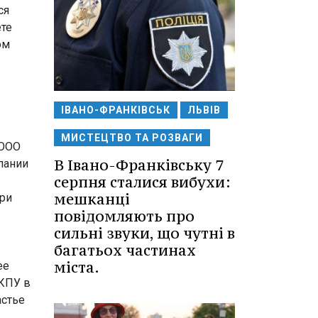
ся
ете
ом
ІВАНО-ФРАНКІВСЬК
ЛЬВІВ
МИСТЕЦТВО ТА РОЗВАГИ
 ООО
В Івано-Франківську 7
пании
серпня сталися вибухи:
мешканці
при
повідомляють про
сильні звуки, що чутні в
багатьох частинах
міста.
ее
 КПУ в
астье