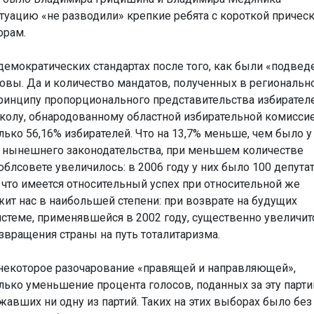
итуацию «не разводили» крепкие ребята с короткой прическ
орам.
 демократических стандартах после того, как были «подве
ловы. Да и количество мандатов, полученных в региональн
принципу пропорционального представительства избирателе
колу, обнародованному областной избирательной комиссие
ько 56,16% избирателей. Что на 13,7% меньше, чем было у
ям нынешнего законодательства, при меньшем количестве
блсовете увеличилось: в 2006 году у них было 100 депута
ся, что имеется относительный успех при относительной же
жит нас в наибольшей степени: при возврате на будущих
стеме, применявшейся в 2002 году, существенно увеличит
звращения страны на путь тоталитаризма.
 некоторое разочарование «правящей и направляющей»,
лько уменьшение процента голосов, поданных за эту парти
жавших ни одну из партий. Таких на этих выборах было без