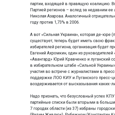
партии, входящей в правящую коалицию. Вп
Партией регионов – вслед за недавним ее
Николая Азарова. Аналогичный отрицательн
году против 1,73% в 2006.
А вот «Сильная Украина», которая де-юре 
существует, теперь будет иметь свою фрак
избирателей региона, организация будет п
Евгений Ахромкин, один из руководителей
«Авангард» Юрий Кравченко и луганский со
в избирательном штабе «Сильной Украины» 
участия во встрече с журналистами в прес
поддержке ЛОО КИУ и Луганского пресс-цен
воздерживается от высказывания каких-ли
Надо признать, что безусловный успех КПУ
партийные списки были вторыми в большин
7 городах области (из 37) избраны городск
(Вадим Живлюк), Рубежном (Константин Ко