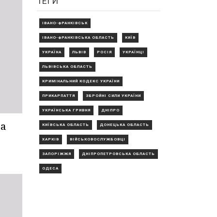
ТЕГИ
ІВАНО-ФРАНКІВСЬК
ІВАНО-ФРАНКІВСЬКА ОБЛАСТЬ
КИЇВ
УКРАЇНА
ЛЬВІВ
РОСІЯ
УКРАЇНЦІ
ЛЬВІВСЬКА ОБЛАСТЬ
КРИМІНАЛЬНИЙ КОДЕКС УКРАЇНИ
ПРИКАРПАТТЯ
ЗБРОЙНІ СИЛИ УКРАЇНИ
УКРАЇНСЬКА ГРИВНЯ
ДНІПРО
за
КИЇВСЬКА ОБЛАСТЬ
ДОНЕЦЬКА ОБЛАСТЬ
ХАРКІВ
ВІЙСЬКОВОСЛУЖБОВЦІ
ЗАПОРІЖЖЯ
ДНІПРОПЕТРОВСЬКА ОБЛАСТЬ
ОДЕСА