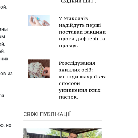
"Східний щит".
ой,
У Миколаїв
надійдуть перші
дены
поставки вакцини
ом
проти дифтерії та
й.
правця.
й,
 них
Розслідування
зниклих осіб:
тов из
методи шахраїв та
способи
уникнення їхніх
ся
пасток.
СВІЖІ ПУБЛІКАЦІЇ
ю, но