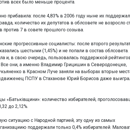
ротив всех было меньше процента.
нно прибавила: после 4,83% в 2006 году ныне их поддержа
Правда, количество их депутатов в облсовете не возросло с
ов против 7 в совете прошлого созыва.
нские прогрессивные социалисты: после второго результат
оказались шестыми (1,45%) и не попали в состав облсовета.
ула и, в свою очередь, пользовалась поддержкой рейтинг
 Все они, а именно Владимир Грицишин в Северодонецке,
укьяненко в Красном Луче заняли на выборах вторые мест
выдвиженец ПСПУ в Стаханове Юрий Борисов даже выигра
цы «Батьківщини»: количество избирателей, проголосовав
32 до 2,12%.
ю ситуацию с Народной партией, эту одну из самых
рганизациию поддержали только 0,4% избирателей. Малова