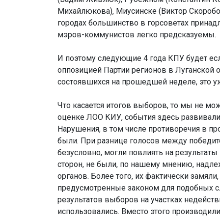
Михайлюкова), Миусинске (Виктор Скоробог
городах большинство в горсоветах принад
мэров-коммунистов легко предсказуемы.
И поэтому следующие 4 года КПУ будет если
оппозицией Партии регионов в Луганской о
состоявшихся на прошедшей неделе, это у
Что касается итогов выборов, то мы не мо
оценке ЛОО КИУ, события здесь развивалис
Нарушения, в том числе противоречия в пр
были. При разнице голосов между победите
безусловно, могли повлиять на результаты
сторон, не были, по нашему мнению, надл
органов. Более того, их фактически замяли
предусмотренные законом для подобных с
результатов выборов на участках недейств
использовались. Вместо этого производили