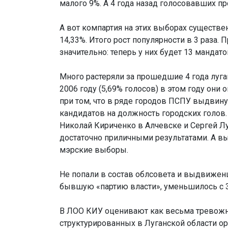
малого 9%. А 4 года назад голосовавших п
А вот компартия на этих выборах существе
14,33%. Итого рост популярности в 3 раза. 
значительно: теперь у них будет 13 мандат
Много растеряли за прошедшие 4 года луга
2006 году (5,69% голосов) в этом году они 
при том, что в ряде городов ПСПУ выдвин
кандидатов на должность городских голов.
Николай Кириченко в Алчевске и Сергей Л
достаточно приличными результатами. А 
мэрские выборы.
Не попали в состав облсовета и выдвижен
бывшую «партию власти», уменьшилось с 3,
В ЛОО КИУ оценивают как весьма тревожну
структурированных в Луганской области о