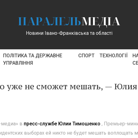
ПАРАЛЕЛЬ
МЕДІА
Новини Івано-Франківська та області
ПОЛІТИКА ТА ДЕРЖАВНЕ
СПОРТ
ТЕХНОЛОГІЇ
Н
УПРАВЛІННЯ
С
о уже не сможет мешать, — Юлия
-медиа» в
пресс-службе Юлии Тимошенко
, Премьер-мин
зидентских выборах ей никто не будет мешать воплощать 