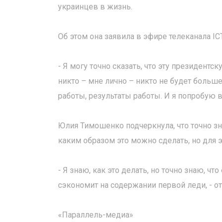
украинцев в жизнь.
Об этом она заявила в эфире телеканала IC
- Я могу точно сказать, что эту президент
никто – мне лично – никто не будет больш
работы, результаты работы. И я попробую 
Юлия Тимошенко подчеркнула, что точно зна
каким образом это можно сделать, но для э
- Я знаю, как это делать, но точно знаю, ч
сэкономит на содержании первой леди, - 
«Параллель-медиа»