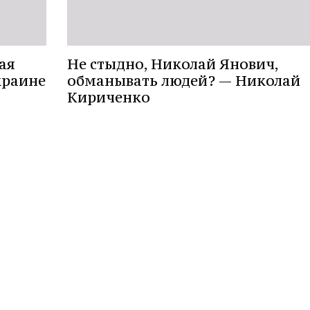
ая
Не стыдно, Николай Янович,
краине
обманывать людей? — Николай
Кириченко