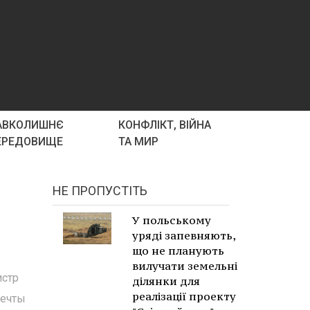
АВКОЛИШНЄ
КОНФЛІКТ, ВІЙНА
ЕРЕДОВИЩЕ
ТА МИР
НЕ ПРОПУСТІТЬ
У польському
уряді запевняють,
що не планують
вилучати земельні
истр
ділянки для
реалізації проекту
мечты