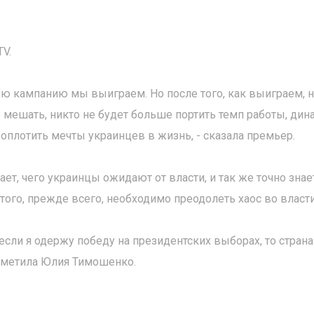
TV.
скую кампанию мы выиграем. Но после того, как выиграем, 
е мешать, никто не будет больше портить темп работы, дин
воплотить мечты украинцев в жизнь, - сказала премьер.
ет, чего украинцы ожидают от власти, и так же точно знае
того, прежде всего, необходимо преодолеть хаос во власти
то если я одержу победу на президентских выборах, то страна
отметила Юлия Тимошенко.