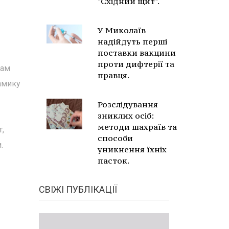
"Східний щит".
У Миколаїв
надійдуть перші
поставки вакцини
проти дифтерії та
нам
правця.
амику
Розслідування
зниклих осіб:
методи шахраїв та
т,
способи
.
уникнення їхніх
пасток.
СВІЖІ ПУБЛІКАЦІЇ