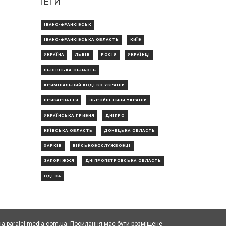
ТЕГИ
ІВАНО-ФРАНКІВСЬК
ІВАНО-ФРАНКІВСЬКА ОБЛАСТЬ
КИЇВ
УКРАЇНА
ЛЬВІВ
РОСІЯ
УКРАЇНЦІ
ЛЬВІВСЬКА ОБЛАСТЬ
КРИМІНАЛЬНИЙ КОДЕКС УКРАЇНИ
ПРИКАРПАТТЯ
ЗБРОЙНІ СИЛИ УКРАЇНИ
УКРАЇНСЬКА ГРИВНЯ
ДНІПРО
КИЇВСЬКА ОБЛАСТЬ
ДОНЕЦЬКА ОБЛАСТЬ
ХАРКІВ
ВІЙСЬКОВОСЛУЖБОВЦІ
ЗАПОРІЖЖЯ
ДНІПРОПЕТРОВСЬКА ОБЛАСТЬ
ОДЕСА
а paralel-media.com.ua. Посилання має бути розміщене