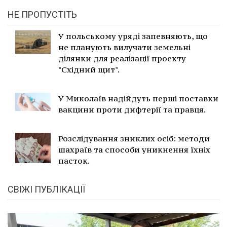
НЕ ПРОПУСТІТЬ
У польському уряді запевняють, що
не планують вилучати земельні
ділянки для реалізації проекту
"Східний щит".
У Миколаїв надійдуть перші поставки
вакцини проти дифтерії та правця.
Розслідування зниклих осіб: методи
шахраїв та способи уникнення їхніх
пасток.
СВІЖІ ПУБЛІКАЦІЇ