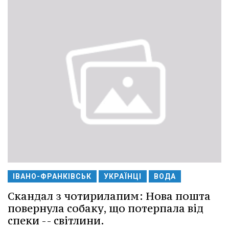
ІВАНО-ФРАНКІВСЬК
УКРАЇНЦІ
ВОДА
Скандал з чотирилапим: Нова пошта
повернула собаку, що потерпала від
спеки -- світлини.