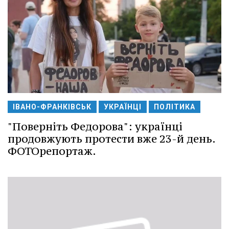
ІВАНО-ФРАНКІВСЬК
УКРАЇНЦІ
ПОЛІТИКА
"Поверніть Федорова": українці
продовжують протести вже 23-й день.
ФОТОрепортаж.