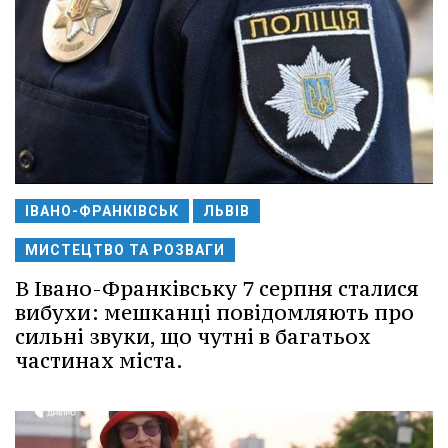
ІВАНО-ФРАНКІВСЬК
ЛЬВІВ
МИСТЕЦТВО ТА РОЗВАГИ
В Івано-Франківську 7 серпня сталися
вибухи: мешканці повідомляють про
сильні звуки, що чутні в багатьох
частинах міста.