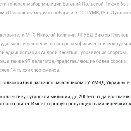
сти генерал-майор милиции Евгений Польской. Также был
этом «Параллель-медиа» сообщили в ОСО УМВДУ в Луганск
едставители МЧС Николай Калинин, ЛГУВД Виктор Глазков,
Будагьянц, управления по вопросам физической культуры и
ой администрации Андрей Касаткин, управления спортом
в, а также 97 делегатов, представляющие более сорока
лее 14 тысяч спортсменов.
й Польской был назначен начальником ГУ УМВД Украины в
оллективу луганской милиции, до 2005-го года возглавля
стного совета. Имеет хорошую репутацию в милицейских к