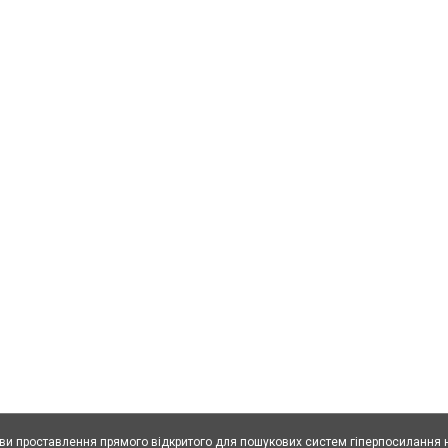
ови проставлення прямого відкритого для пошукових систем гіперпосилання н