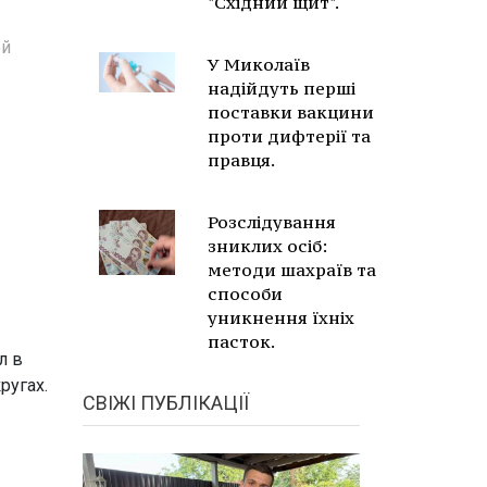
"Східний щит".
ой
У Миколаїв
надійдуть перші
поставки вакцини
проти дифтерії та
правця.
Розслідування
зниклих осіб:
методи шахраїв та
способи
уникнення їхніх
пасток.
л в
ругах.
СВІЖІ ПУБЛІКАЦІЇ