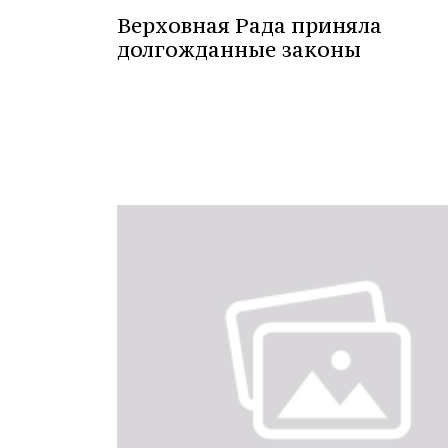
Верховная Рада приняла
долгожданные законы