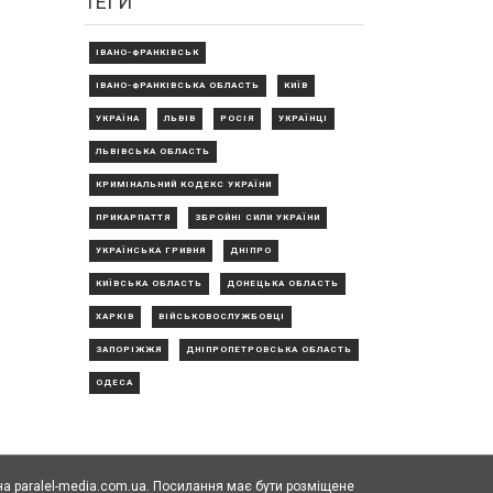
ТЕГИ
ІВАНО-ФРАНКІВСЬК
ІВАНО-ФРАНКІВСЬКА ОБЛАСТЬ
КИЇВ
УКРАЇНА
ЛЬВІВ
РОСІЯ
УКРАЇНЦІ
ЛЬВІВСЬКА ОБЛАСТЬ
КРИМІНАЛЬНИЙ КОДЕКС УКРАЇНИ
ПРИКАРПАТТЯ
ЗБРОЙНІ СИЛИ УКРАЇНИ
УКРАЇНСЬКА ГРИВНЯ
ДНІПРО
КИЇВСЬКА ОБЛАСТЬ
ДОНЕЦЬКА ОБЛАСТЬ
ХАРКІВ
ВІЙСЬКОВОСЛУЖБОВЦІ
ЗАПОРІЖЖЯ
ДНІПРОПЕТРОВСЬКА ОБЛАСТЬ
ОДЕСА
а paralel-media.com.ua. Посилання має бути розміщене