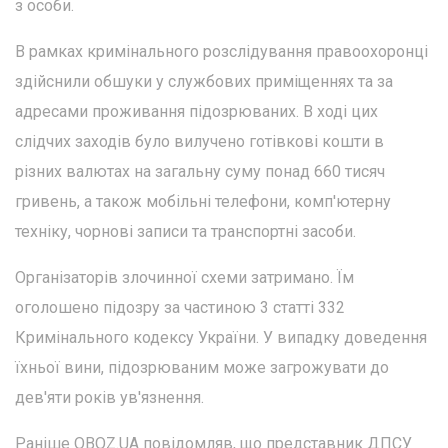
з особи.
В рамках кримінального розслідування правоохоронці
здійснили обшуки у службових приміщеннях та за
адресами проживання підозрюваних. В ході цих
слідчих заходів було вилучено готівкові кошти в
різних валютах на загальну суму понад 660 тисяч
гривень, а також мобільні телефони, комп'ютерну
техніку, чорнові записи та транспортні засоби.
Організаторів злочинної схеми затримано. Їм
оголошено підозру за частиною 3 статті 332
Кримінального кодексу України. У випадку доведення
їхньої вини, підозрюваним може загрожувати до
дев'яти років ув'язнення.
Раніше OBOZ.UA повідомляв, що представник ДПСУ