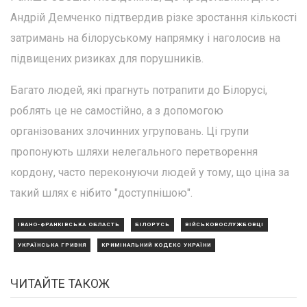
Андрій Демченко підтвердив різке зростання кількості
затримань на білоруському напрямку і наголосив на
підвищених ризиках для порушників.
Багато людей, які прагнуть потрапити до Білорусі,
роблять це не самостійно, а з допомогою
організованих злочинних угруповань. Ці групи
пропонують шляхи нелегального перетворення
кордону, часто переконуючи людей у тому, що ціна за
такий шлях є нібито "доступнішою".
ІВАНО-ФРАНКІВСЬКА ОБЛАСТЬ
БІЛОРУСЬ
ВІЙСЬКОВОСЛУЖБОВЦІ
УКРАЇНСЬКА ГРИВНЯ
КРИМІНАЛЬНИЙ КОДЕКС УКРАЇНИ
ЧИТАЙТЕ ТАКОЖ