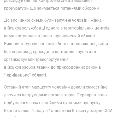
розслідувань під контролем спеціалізованої
прокуратури, що займається питаннями оборони.
До злочинної схеми були залучені чоловік і жінка -
військовослужбовці одного з територіальних центрів
комплектування в Івано-Франківській області.
Використовуючи свої службові повноваження, вони
без перешкод проходили контрольні пункти та
організовували транспортування
військовозобов'язаних до прикордонних районів
Чернівецької області.
Останній етап маршруту чоловіки долали самостійно,
діючи за інструкціями організаторів. Переправлення
відбувалося поза офіційними пунктами пропуску.
Вартість такої "послуги" становила 8 тисяч доларів США