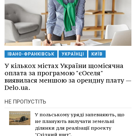
ІВАНО-ФРАНКІВСЬК
УКРАЇНЦІ
КИЇВ
У кількох містах України щомісячна
оплата за програмою "єОселя"
виявилася меншою за орендну плату —
Delo.ua.
НЕ ПРОПУСТІТЬ
У польському уряді запевняють, що
не планують вилучати земельні
ділянки для реалізації проекту
"Східний щит".