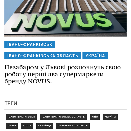
ІВАНО-ФРАНКІВСЬК
ІВАНО-ФРАНКІВСЬКА ОБЛАСТЬ
УКРАЇНА
Незабаром у Львові розпочнуть свою
роботу перші два супермаркети
бренду NOVUS.
ТЕГИ
ІВАНО-ФРАНКІВСЬК
ІВАНО-ФРАНКІВСЬКА ОБЛАСТЬ
КИЇВ
УКРАЇНА
ЛЬВІВ
РОСІЯ
УКРАЇНЦІ
ЛЬВІВСЬКА ОБЛАСТЬ