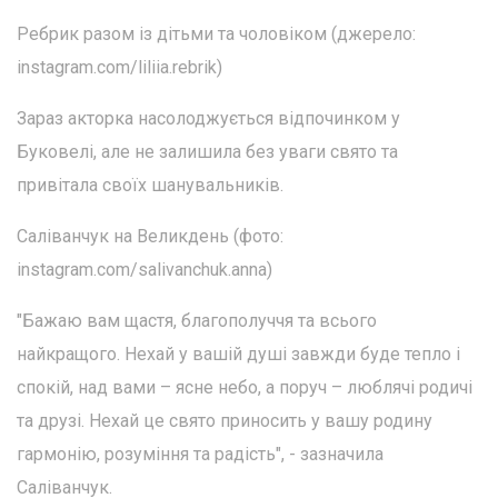
Ребрик разом із дітьми та чоловіком (джерело:
instagram.com/liliia.rebrik)
Зараз акторка насолоджується відпочинком у
Буковелі, але не залишила без уваги свято та
привітала своїх шанувальників.
Саліванчук на Великдень (фото:
instagram.com/salivanchuk.anna)
"Бажаю вам щастя, благополуччя та всього
найкращого. Нехай у вашій душі завжди буде тепло і
спокій, над вами – ясне небо, а поруч – люблячі родичі
та друзі. Нехай це свято приносить у вашу родину
гармонію, розуміння та радість", - зазначила
Саліванчук.