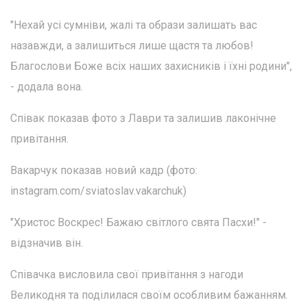
"Нехай усі сумніви, жалі та образи залишать вас
назавжди, а залишиться лише щастя та любов!
Благослови Боже всіх наших захисників і їхні родини",
- додала вона.
Співак показав фото з Лаври та залишив лаконічне
привітання.
Вакарчук показав новий кадр (фото:
instagram.com/sviatoslav.vakarchuk)
"Христос Воскрес! Бажаю світлого свята Пасхи!" -
відзначив він.
Співачка висловила свої привітання з нагоди
Великодня та поділилася своїм особливим бажанням.