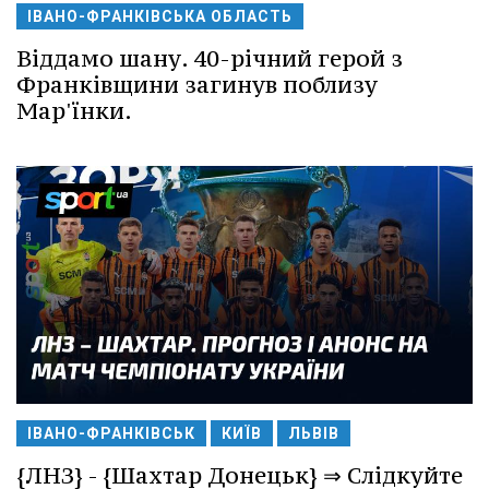
ІВАНО-ФРАНКІВСЬКА ОБЛАСТЬ
Віддамо шану. 40-річний герой з
Франківщини загинув поблизу
Мар'їнки.
ІВАНО-ФРАНКІВСЬК
КИЇВ
ЛЬВІВ
{ЛНЗ} - {Шахтар Донецьк} ⇒ Слідкуйте