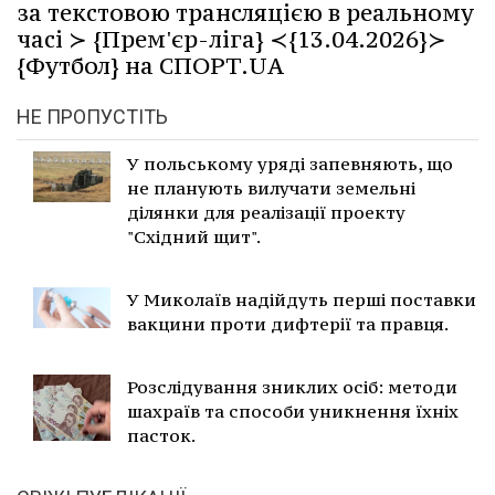
за текстовою трансляцією в реальному
часі ≻ {Прем'єр-ліга} ≺{13.04.2026}≻
{Футбол} на СПОРТ.UA
НЕ ПРОПУСТІТЬ
У польському уряді запевняють, що
не планують вилучати земельні
ділянки для реалізації проекту
"Східний щит".
У Миколаїв надійдуть перші поставки
вакцини проти дифтерії та правця.
Розслідування зниклих осіб: методи
шахраїв та способи уникнення їхніх
пасток.