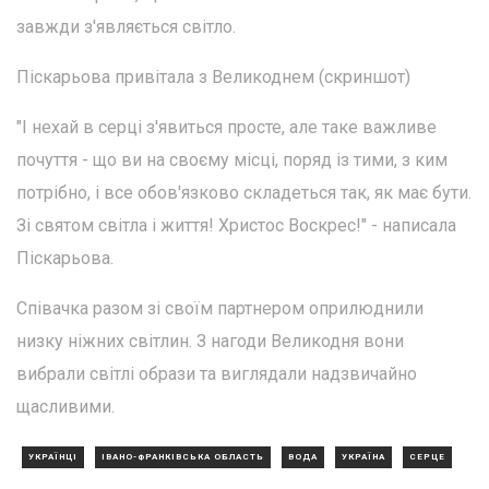
завжди з'являється світло.
Піскарьова привітала з Великоднем (скриншот)
"І нехай в серці з'явиться просте, але таке важливе
почуття - що ви на своєму місці, поряд із тими, з ким
потрібно, і все обов'язково складеться так, як має бути.
Зі святом світла і життя! Христос Воскрес!" - написала
Піскарьова.
Співачка разом зі своїм партнером оприлюднили
низку ніжних світлин. З нагоди Великодня вони
вибрали світлі образи та виглядали надзвичайно
щасливими.
УКРАЇНЦІ
ІВАНО-ФРАНКІВСЬКА ОБЛАСТЬ
ВОДА
УКРАЇНА
СЕРЦЕ