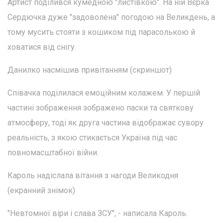
Артист поділився кумедною "листівкою". На ній Вєрка
Сердючка дуже "задоволена" погодою на Великдень, а
тому мусить стояти з кошиком під парасолькою й
ховатися від снігу.
Данилко насмішив привітанням (скриншот)
Співачка поділилася емоційним колажем. У першій
частині зображення зображено паски та святкову
атмосферу, тоді як друга частина відображає сувору
реальність, з якою стикається Україна під час
повномасштабної війни.
Кароль надіслала вітання з нагоди Великодня
(екранний знімок)
"Невтомної віри і слава ЗСУ", - написала Кароль.