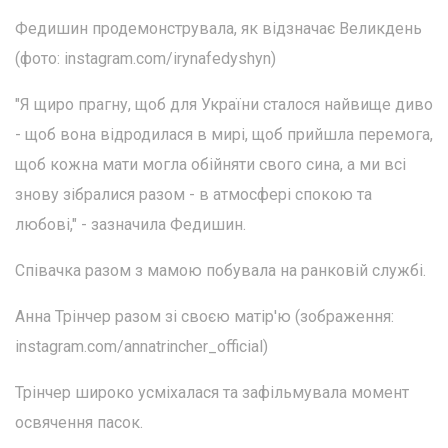
Федишин продемонструвала, як відзначає Великдень
(фото: instagram.com/irynafedyshyn)
"Я щиро прагну, щоб для України сталося найвище диво
- щоб вона відродилася в мирі, щоб прийшла перемога,
щоб кожна мати могла обійняти свого сина, а ми всі
знову зібралися разом - в атмосфері спокою та
любові," - зазначила Федишин.
Співачка разом з мамою побувала на ранковій службі.
Анна Трінчер разом зі своєю матір'ю (зображення:
instagram.com/annatrincher_official)
Трінчер широко усміхалася та зафільмувала момент
освячення пасок.