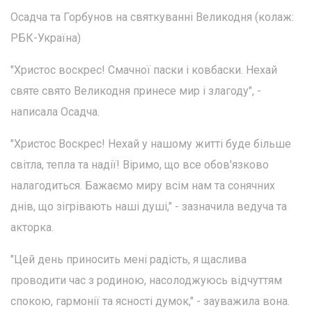
Осадча та Горбунов на святкуванні Великодня (колаж:
РБК-Україна)
"Христос воскрес! Смачної паски і ковбаски. Нехай
святе свято Великодня принесе мир і злагоду", -
написала Осадча.
"Христос Воскрес! Нехай у нашому житті буде більше
світла, тепла та надії! Віримо, що все обов'язково
налагодиться. Бажаємо миру всім нам та сонячних
днів, що зігрівають наші душі," - зазначила ведуча та
акторка.
"Цей день приносить мені радість, я щаслива
проводити час з родиною, насолоджуюсь відчуттям
спокою, гармонії та ясності думок," - зауважила вона.