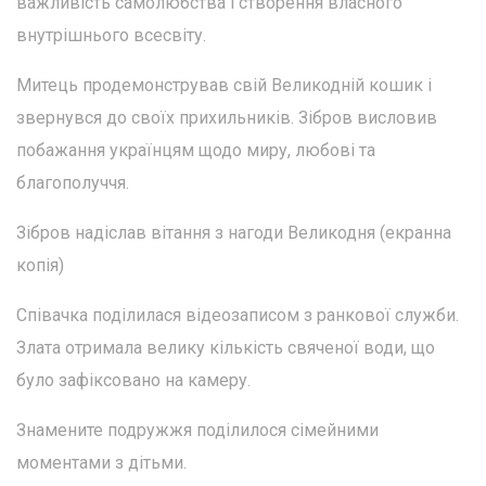
важливість самолюбства і створення власного
внутрішнього всесвіту.
Митець продемонстрував свій Великодній кошик і
звернувся до своїх прихильників. Зібров висловив
побажання українцям щодо миру, любові та
благополуччя.
Зібров надіслав вітання з нагоди Великодня (екранна
копія)
Співачка поділилася відеозаписом з ранкової служби.
Злата отримала велику кількість свяченої води, що
було зафіксовано на камеру.
Знамените подружжя поділилося сімейними
моментами з дітьми.