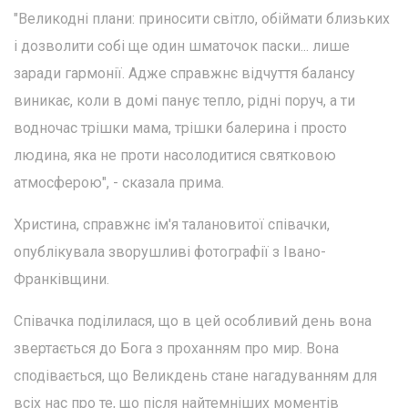
"Великодні плани: приносити світло, обіймати близьких
і дозволити собі ще один шматочок паски... лише
заради гармонії. Адже справжнє відчуття балансу
виникає, коли в домі панує тепло, рідні поруч, а ти
водночас трішки мама, трішки балерина і просто
людина, яка не проти насолодитися святковою
атмосферою", - сказала прима.
Христина, справжнє ім'я талановитої співачки,
опублікувала зворушливі фотографії з Івано-
Франківщини.
Співачка поділилася, що в цей особливий день вона
звертається до Бога з проханням про мир. Вона
сподівається, що Великдень стане нагадуванням для
всіх нас про те, що після найтемніших моментів