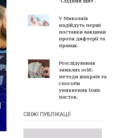
"Східний щит".
У Миколаїв
надійдуть перші
поставки вакцини
проти дифтерії та
правця.
Розслідування
зниклих осіб:
методи шахраїв та
способи
уникнення їхніх
пасток.
СВІЖІ ПУБЛІКАЦІЇ