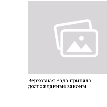
Верховная Рада приняла
долгожданные законы