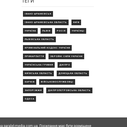
ТЕГИ
ІВАНО-ФРАНКІВСЬК
ІВАНО-ФРАНКІВСЬКА ОБЛАСТЬ
КИЇВ
УКРАЇНА
ЛЬВІВ
РОСІЯ
УКРАЇНЦІ
ЛЬВІВСЬКА ОБЛАСТЬ
КРИМІНАЛЬНИЙ КОДЕКС УКРАЇНИ
ПРИКАРПАТТЯ
ЗБРОЙНІ СИЛИ УКРАЇНИ
УКРАЇНСЬКА ГРИВНЯ
ДНІПРО
КИЇВСЬКА ОБЛАСТЬ
ДОНЕЦЬКА ОБЛАСТЬ
ХАРКІВ
ВІЙСЬКОВОСЛУЖБОВЦІ
ЗАПОРІЖЖЯ
ДНІПРОПЕТРОВСЬКА ОБЛАСТЬ
ОДЕСА
а paralel-media.com.ua. Посилання має бути розміщене