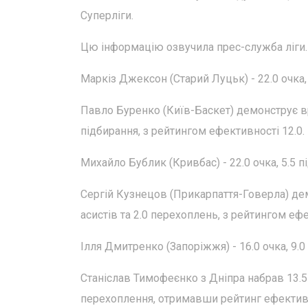
Суперліги.
Цю інформацію озвучила прес-служба ліги.
Маркіз Джексон (Старий Луцьк) - 22.0 очка, 
Павло Буренко (Київ-Баскет) демонструє вра
підбирання, з рейтингом ефективності 12.0.
Михайло Бублик (Кривбас) - 22.0 очка, 5.5 пі
Сергій Кузнецов (Прикарпаття-Говерла) демо
асистів та 2.0 перехоплень, з рейтингом ефе
Ілля Дмитренко (Запоріжжя) - 16.0 очка, 9.0
Станіслав Тимофеєнко з Дніпра набрав 13.5 о
перехоплення, отримавши рейтинг ефективн