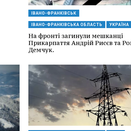
ІВАНО-ФРАНКІВСЬК
ІВАНО-ФРАНКІВСЬКА ОБЛАСТЬ
УКРАЇНА
На фронті загинули мешканці
Прикарпаття Андрій Рисєв та Р
Демчук.