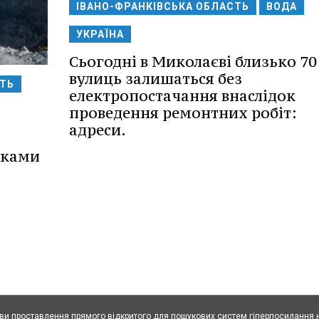
ІВАНО-ФРАНКІВСЬКА ОБЛАСТЬ
ВОДА
УКРАЇНА
Сьогодні в Миколаєві близько 70
вулиць залишаться без
СТЬ
електропостачання внаслідок
проведення ремонтних робіт:
адреси.
нками
ови проставлення прямого відкритого для пошукових систем гіперпосилання н