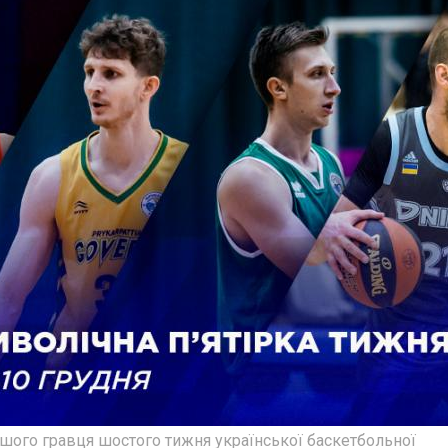
шого гравця шостого тижня української баскетбольної