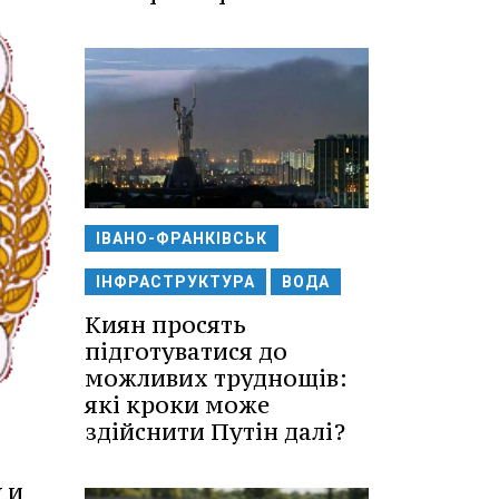
ІВАНО-ФРАНКІВСЬК
ІНФРАСТРУКТУРА
ВОДА
Киян просять
підготуватися до
можливих труднощів:
які кроки може
здійснити Путін далі?
 и