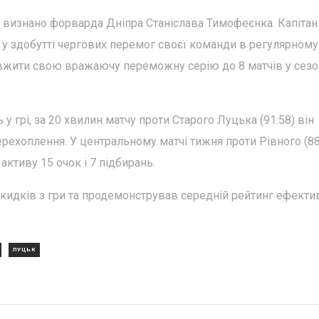
і визнано форварда Дніпра Станіслава Тимофеєнка. Капітан
 у здобутті чергових перемог своєї команди в регулярному
вжити свою вражаючу переможну серію до 8 матчів у сезо
 грі, за 20 хвилин матчу проти Старого Луцька (91:58) він
перехоплення. У центральному матчі тижня проти Рівного (88
активу 15 очок і 7 підбирань.
кидків з гри та продемонстрував середній рейтинг ефекти
ЛУЦЬК