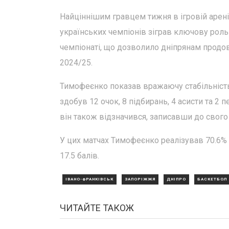
Найціннішим гравцем тижня в ігровій арен
українських чемпіонів зіграв ключову роль
чемпіонаті, що дозволило дніпрянам продо
2024/25.
Тимофеєнко показав вражаючу стабільність у
здобув 12 очок, 8 підбирань, 4 асисти та 2 
він також відзначився, записавши до свого 
У цих матчах Тимофеєнко реалізував 70.6% 
17.5 балів.
ІВАНО-ФРАНКІВСЬК
ЗАПОРІЖЖЯ
ДНІПРО
БАСКЕТБОЛ
ЧИТАЙТЕ ТАКОЖ