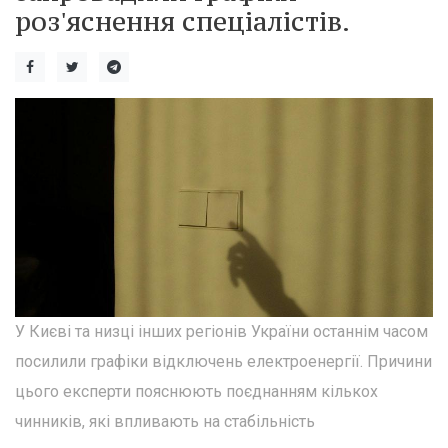
роз'яснення спеціалістів.
У Києві та низці інших регіонів України останнім часом
посилили графіки відключень електроенергії. Причини
цього експерти пояснюють поєднанням кількох
чинників, які впливають на стабільність