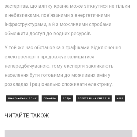
застерігав, що влітку країна може зіткнутися не тільки
з небезпеками, пов'язаними з енергетичними
інфраструктурами, а й з можливими спробами
обмежити доступ до водних ресурсів.
У той же час обстановка з графіками відключення
електроенергії продовжує залишатися
непередбачуваною, тому експерти закликають
населення бути готовими до можливих змін у
розкладах і раціонально споживати електрику.
ІВАНО-ФРАНКІВСЬК
ГРАФІКА
ВОДА
ЕЛЕКТРИЧНА ЕНЕРГІЯ
КИЇВ
ЧИТАЙТЕ ТАКОЖ