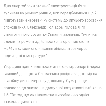
Два енергоблоки атомної електростанції були
зупинені на ремонт раніше, ніж передбачалося, щоб
підготувати енергетичну систему до літнього зростання
споживання. Олександр Голіздра, голова Ліги
енергетичного розвитку України, зазначив: "Зупинка
блоків на ремонт здійснюється з орієнтацією на
майбутнє, коли споживання збільшиться через
підвищені температури."
Угорщина припинила постачання електроенергії через
власний дефіцит, а Словаччина розірвала договір на
аварійну диспетчерську допомогу. Сумарно це
призвело до зниження доступної потужності майже на
1,6 ГВт·год, що еквівалентно виробленню однієї
Хмельницької АЕС.