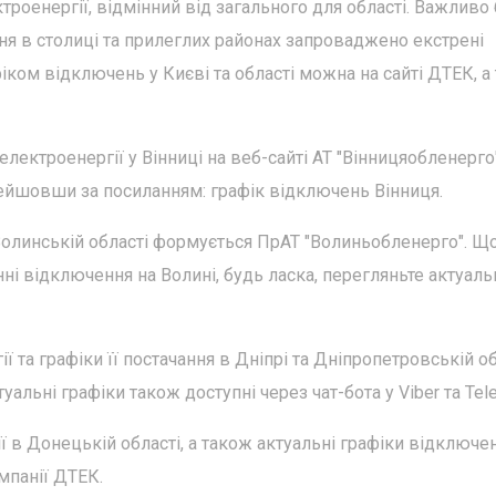
роенергії, відмінний від загального для області. Важливо 
тня в столиці та прилеглих районах запроваджено екстрені
ком відключень у Києві та області можна на сайті ДТЕК, а
ектроенергії у Вінниці на веб-сайті АТ "Вінницяобленерго"
ейшовши за посиланням: графік відключень Вінниця.
Волинській області формується ПрАТ "Волиньобленерго". Щ
нні відключення на Волині, будь ласка, перегляньте актуаль
та графіки її постачання в Дніпрі та Дніпропетровській об
альні графіки також доступні через чат-бота у Viber та Tel
 в Донецькій області, а також актуальні графіки відключен
мпанії ДТЕК.