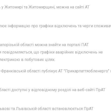
ь у Житомирі та Житомирщині, можна на сайті АТ
лює інформацію про графіки відключень та черги споживач
апорізькій області можна знайти на порталі ПАТ
я повідомляється, що графіки аварійних відключень не
лектрикою в побутових цілях.
-Франківській області публікує АТ "Прикарпаттяобленерго" 
ласті доступні у відповідному розділі на веб-сайті ПрАТ
Львові та Львівській області встановлюється ПрАТ