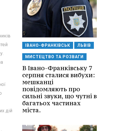
ників
стей
ІВАНО-ФРАНКІВСЬК
ЛЬВІВ
у.
МИСТЕЦТВО ТА РОЗВАГИ
за
В Івано-Франківську 7
серпня сталися вибухи:
мешканці
ної
повідомляють про
о
сильні звуки, що чутні в
багатьох частинах
міста.
их дій