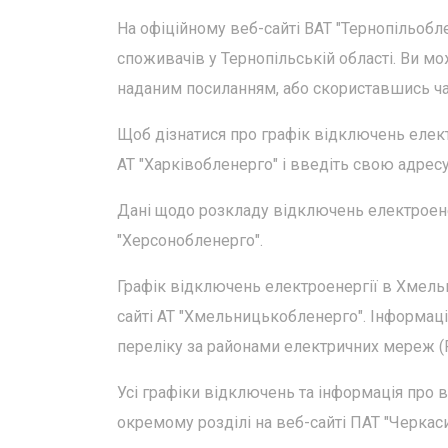
На офіційному веб-сайті ВАТ "Тернопільобл
споживачів у Тернопільській області. Ви 
наданим посиланням, або скориставшись чат
Щоб дізнатися про графік відключень елект
АТ "Харківобленерго" і введіть свою адрес
Дані щодо розкладу відключень електроенер
"Херсонобленерго".
Графік відключень електроенергії в Хмель
сайті АТ "Хмельницькобленерго". Інформац
переліку за районами електричних мереж (
Усі графіки відключень та інформація про в
окремому розділі на веб-сайті ПАТ "Черкас