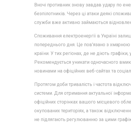
Вночі противник знову завдав удару по ене
безпілотників. Через ці атаки деякі спожив
служби вже активно займаються відновлен
Споживання електроенергії в Україні залиш
попереднього дня. Це пов'язано з хмарною
країни. У тих регіонах, де не діють графік
Рекомендується уникати одночасного вмика
новинами на офіційних веб-сайтах та соціа
Протягом доби тривалість і частота відклю
системи. Для отримання актуальної інформаці
офіційних сторінках вашого місцевого обле
окупованих територіях, а також відключення
не підлягають регулюванню за цими графі