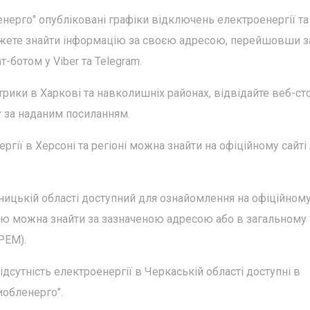
енерго" опубліковані графіки відключень електроенергії та
можете знайти інформацію за своєю адресою, перейшовши з
-ботом у Viber та Telegram.
рики в Харкові та навколишніх районах, відвідайте веб-ст
у за наданим посиланням.
гії в Херсоні та регіоні можна знайти на офіційному сайті
ницькій області доступний для ознайомлення на офіційному
ію можна знайти за зазначеною адресою або в загальному
РЕМ).
ідсутність електроенергії в Черкаській області доступні в
иобленерго".