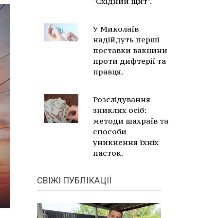
"Східний щит".
У Миколаїв
надійдуть перші
поставки вакцини
проти дифтерії та
правця.
Розслідування
зниклих осіб:
методи шахраїв та
способи
уникнення їхніх
пасток.
СВІЖІ ПУБЛІКАЦІЇ