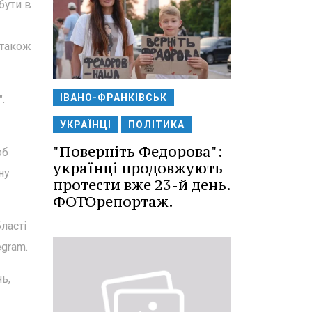
бути в
 також
ІВАНО-ФРАНКІВСЬК
.
УКРАЇНЦІ
ПОЛІТИКА
"Поверніть Федорова":
об
українці продовжують
ну
протести вже 23-й день.
ФОТОрепортаж.
ласті
egram.
ь,