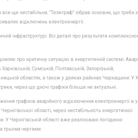
 все ще нестабільна. "Телеграф" зібрав основне, що треба 
тривалих відключень електроенергії.
чній інфраструктурі. Всі деталі про результати комплексно
омляє про критичну ситуацію в енергетичній системі. Аварі
арківській, Сумській, Полтавській, Запорізькій,
ницькій областях, а також у деяких районах Черкащини. У 
ки, через що діючі графіки більше не актуальні.
ення графіків аварійного відключення електроенергії в у
Чернігівської області, через нестабільність енергетичної
. У Чернігівській області вже реалізовані погодинні
а трьома чергами.