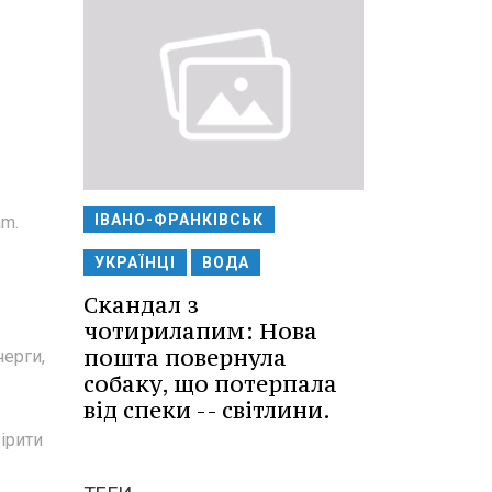
ІВАНО-ФРАНКІВСЬК
am.
УКРАЇНЦІ
ВОДА
Скандал з
чотирилапим: Нова
пошта повернула
черги,
собаку, що потерпала
від спеки -- світлини.
ірити