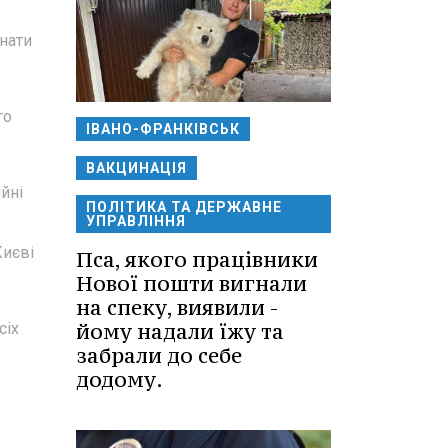
знати
го
ІВАНО-ФРАНКІВСЬК
ВАКЦИНАЦІЯ
йні
ПОЛІТИКА ТА ДЕРЖАВНЕ
УПРАВЛІННЯ
Києві
Пса, якого працівники
Нової пошти вигнали
на спеку, виявили -
йому надали їжу та
сіх
забрали до себе
додому.