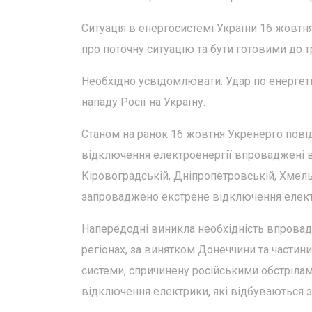
Ситуація в енергосистемі України 16 жовтня
про поточну ситуацію та бути готовими до 
Необхідно усвідомлювати: Удар по енергети
нападу Росії на Україну.
Станом на ранок 16 жовтня Укренерго повід
відключення електроенергії впроваджені в Х
Кіровоградській, Дніпропетровській, Хмель
запроваджено екстрене відключення електри
Напередодні виникла необхідність впровадж
регіонах, за винятком Донеччини та частини 
системи, спричинену російськими обстрілами
відключення електрики, які відбуваються з