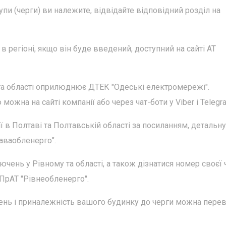
упи (черги) ви належите, відвідайте відповідний розділ на
в регіоні, якщо він буде введений, доступний на сайті АТ
 та області оприлюднює ДТЕК "Одеські електромережі".
жна на сайті компанії або через чат-боти у Viber і Telegr
 в Полтаві та Полтавській області за посиланням, детальну
аваобленерго".
чень у Рівному та області, а також дізнатися номер своєї 
 ПрАТ "Рівнеобленерго".
ень і приналежність вашого будинку до черги можна перев