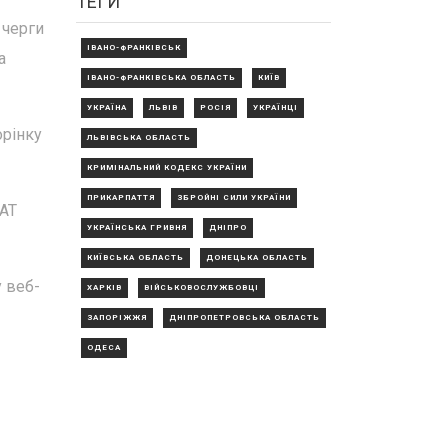
ТЕГИ
 черги
ІВАНО-ФРАНКІВСЬК
а
ІВАНО-ФРАНКІВСЬКА ОБЛАСТЬ
КИЇВ
УКРАЇНА
ЛЬВІВ
РОСІЯ
УКРАЇНЦІ
орінку
ЛЬВІВСЬКА ОБЛАСТЬ
КРИМІНАЛЬНИЙ КОДЕКС УКРАЇНИ
ПРИКАРПАТТЯ
ЗБРОЙНІ СИЛИ УКРАЇНИ
 АТ
УКРАЇНСЬКА ГРИВНЯ
ДНІПРО
КИЇВСЬКА ОБЛАСТЬ
ДОНЕЦЬКА ОБЛАСТЬ
 веб-
ХАРКІВ
ВІЙСЬКОВОСЛУЖБОВЦІ
ЗАПОРІЖЖЯ
ДНІПРОПЕТРОВСЬКА ОБЛАСТЬ
ОДЕСА