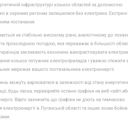
ргетичній інфраструктурі кількох областей за допомогою
ачі в окремих регіонах залишилися без електрики. Екстрені
ням постачання.
ається на стабільно високому рівні, аналогічному до показ
 та прохолодною погодою, яка переважає в більшості обла
и, українців закликають економно використовувати електрик
ння кількох потужних електроприладів і уважно стежити 
льних мережах вашого постачальника електроенергії.
чень можуть варіюватися в залежності від стану енергетич
ї, будь ласка, перевіряйте останні графіки на веб-сайті аб
нерго. Варто зазначити, що графіки не діють на тимчасово
 електроенергії в Луганській області та інших зонах бойов
ками.