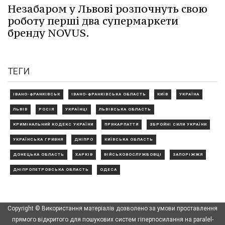
Незабаром у Львові розпочнуть свою
роботу перші два супермаркети
бренду NOVUS.
ТЕГИ
ІВАНО-ФРАНКІВСЬК
ІВАНО-ФРАНКІВСЬКА ОБЛАСТЬ
КИЇВ
УКРАЇНА
ЛЬВІВ
РОСІЯ
УКРАЇНЦІ
ЛЬВІВСЬКА ОБЛАСТЬ
КРИМІНАЛЬНИЙ КОДЕКС УКРАЇНИ
ПРИКАРПАТТЯ
ЗБРОЙНІ СИЛИ УКРАЇНИ
УКРАЇНСЬКА ГРИВНЯ
ДНІПРО
КИЇВСЬКА ОБЛАСТЬ
ДОНЕЦЬКА ОБЛАСТЬ
ХАРКІВ
ВІЙСЬКОВОСЛУЖБОВЦІ
ЗАПОРІЖЖЯ
ДНІПРОПЕТРОВСЬКА ОБЛАСТЬ
ОДЕСА
Copyright © Використання матеріалів дозволено за умови проставлення
прямого відкритого для пошукових систем гіперпосилання на paralel-