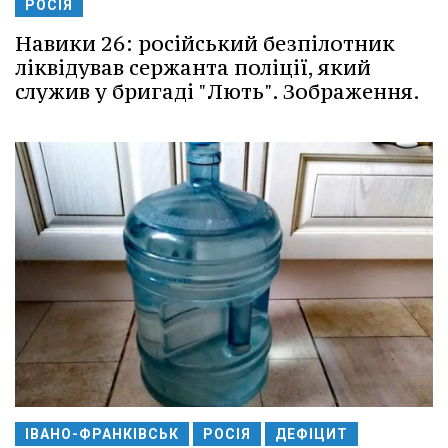
РОСІЯ
Навики 26: російський безпілотник
ліквідував сержанта поліції, який
служив у бригаді "Лють". Зображення.
ІВАНО-ФРАНКІВСЬК
РОСІЯ
ДЕФІЦИТ