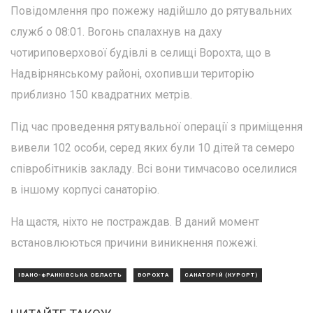
Повідомлення про пожежу надійшло до рятувальних
служб о 08:01. Вогонь спалахнув на даху
чотириповерхової будівлі в селищі Ворохта, що в
Надвірнянському районі, охопивши територію
приблизно 150 квадратних метрів.
Під час проведення рятувальної операції з приміщення
вивели 102 особи, серед яких були 10 дітей та семеро
співробітників закладу. Всі вони тимчасово оселилися
в іншому корпусі санаторію.
На щастя, ніхто не постраждав. В даний момент
встановлюються причини виникнення пожежі.
ІВАНО-ФРАНКІВСЬКА ОБЛАСТЬ
ВОРОХТА
САНАТОРІЙ (КУРОРТ)