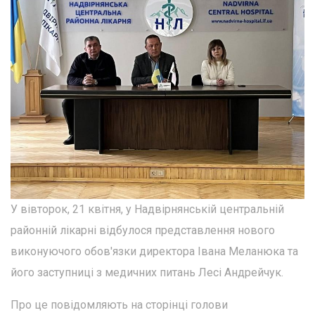
У вівторок, 21 квітня, у Надвірнянській центральній
районній лікарні відбулося представлення нового
виконуючого обов'язки директора Івана Меланюка та
його заступниці з медичних питань Лесі Андрейчук.
Про це повідомляють на сторінці голови